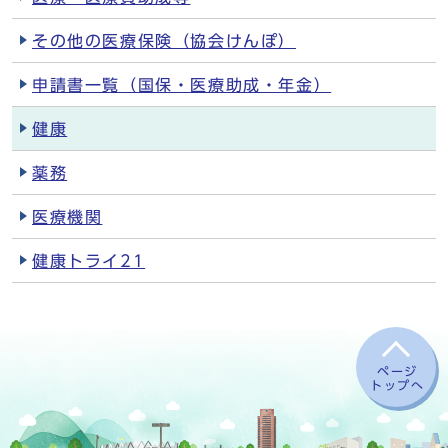
その他の医療保険（協会けんぽ）
申請書一覧（国保・医療助成・年金）
健康
薬務
医療機関
健康トライ21
ページ
トップへ