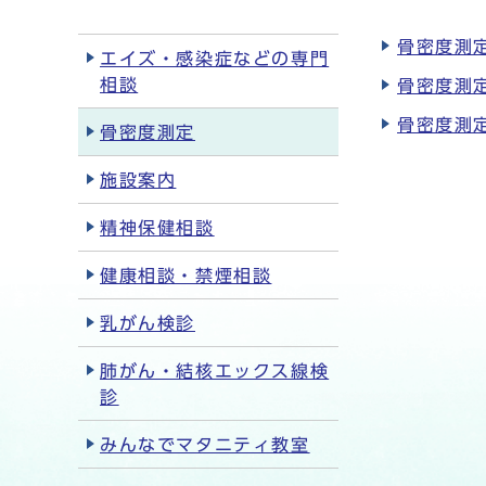
骨密度測定
エイズ・感染症などの専門
相談
骨密度測定
骨密度測定
骨密度測定
施設案内
精神保健相談
健康相談・禁煙相談
乳がん検診
肺がん・結核エックス線検
診
みんなでマタニティ教室