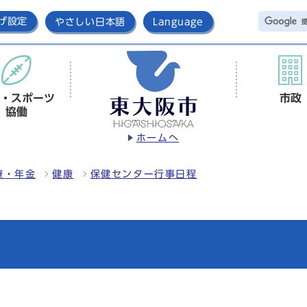
げ設定
やさしい日本語
Language
・スポーツ
市政
協働
ホームへ
療・年金
健康
保健センター行事日程