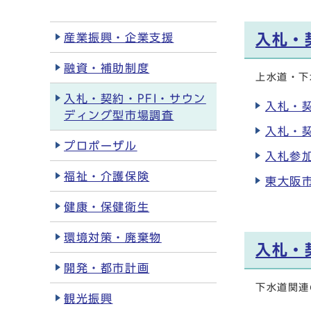
産業振興・企業支援
入札・
融資・補助制度
上水道・下
入札・契約・PFI・サウン
入札・
ディング型市場調査
入札・
プロポーザル
入札参加
福祉・介護保険
東大阪市
健康・保健衛生
環境対策・廃棄物
入札・
開発・都市計画
下水道関連
観光振興