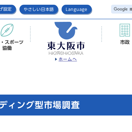
げ設定
やさしい日本語
Language
・スポーツ
市政
協働
ホームへ
ンディング型市場調査