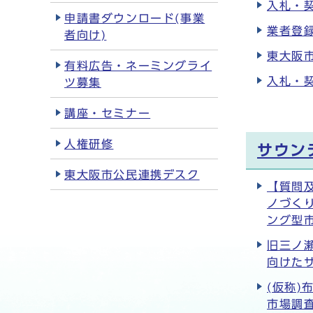
入札・契
申請書ダウンロード(事業
業者登録
者向け)
東大阪市
有料広告・ネーミングライ
入札・契
ツ募集
講座・セミナー
人権研修
サウン
東大阪市公民連携デスク
【質問
ノづく
ング型
旧三ノ
向けた
(仮称
市場調