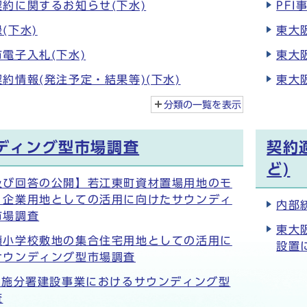
約に関するお知らせ(下水)
PFI
(下水)
東大
電子入札(下水)
東大
約情報(発注予定・結果等)(下水)
東大
分類の一覧を
表示
ディング型市場調査
契約
ど)
及び回答の公開】若江東町資材置場用地のモ
り企業用地としての活用に向けたサウンディ
内部
市場調査
東大
瀬小学校敷地の集合住宅用地としての活用に
設置
サウンディング型市場調査
)布施分署建設事業におけるサウンディング型
査