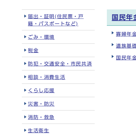
届出・証明(住民票・戸
国民年
籍・パスポートなど)
寡婦年
ごみ・環境
遺族基
税金
国民年
防犯・交通安全・市民共済
相談・消費生活
くらし応援
災害・防災
消防・救急
生活衛生