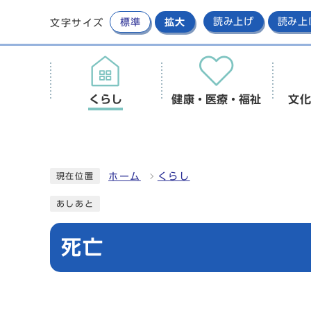
標準
拡大
読み上げ
読み上
文字サイズ
くらし
健康・医療・福祉
文化
ホーム
くらし
現在位置
あしあと
死亡