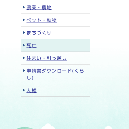
農業・農地
ペット・動物
まちづくり
死亡
住まい・引っ越し
申請書ダウンロード(くら
し)
人権