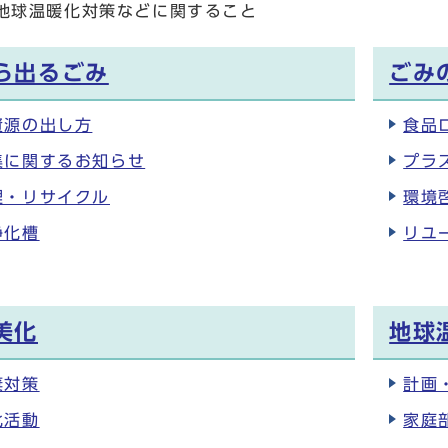
地球温暖化対策などに関すること
ら出るごみ
ごみ
資源の出し方
食品
集に関するお知らせ
プラ
理・リサイクル
環境
浄化槽
リユ
美化
地球
棄対策
計画
化活動
家庭