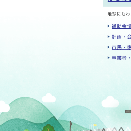
地球にもわ
補助金
計画・
市民・
事業者