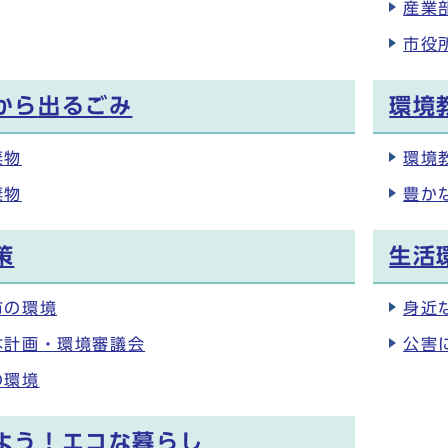
産業
市役
から出るごみ
環境
棄物
環境
棄物
豊か
策
生活
市の環境
身近
本計画・環境審議会
公害
の環境
よう！エコな暮らし