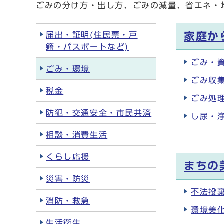
ごみの分け方・出し方、ごみの減量、省エネ・
届出・証明(住民票・戸
家庭か
籍・パスポートなど)
ごみ・
ごみ・環境
ごみ収
税金
ごみ処
防犯・交通安全・市民共済
し尿・
相談・消費生活
くらし応援
まちの
災害・防災
不法投
消防・救急
環境美
生活衛生