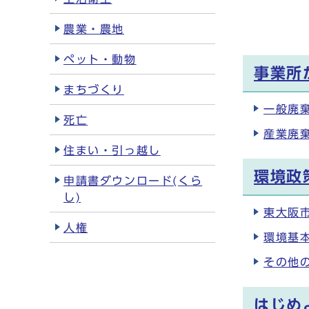
農業・農地
ペット・動物
事業所
まちづくり
一般廃
死亡
産業廃
住まい・引っ越し
環境政
申請書ダウンロード(くら
し)
東大阪
人権
環境基
その他
はじめ