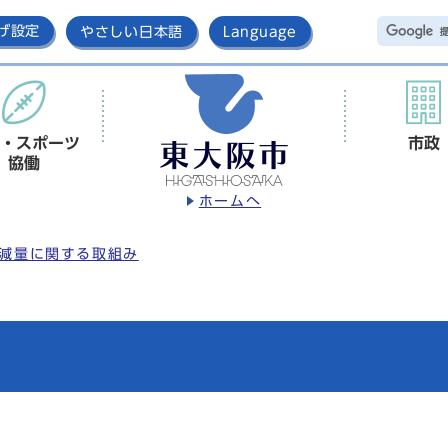
げ設定
やさしい日本語
Language
・スポーツ
市政
協働
ホームへ
減量に関する取組み