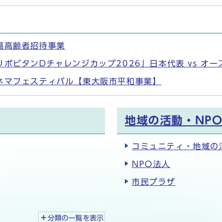
場高齢者招待事業
ポビタンDチャレンジカップ2026」日本代表 vs オ
ネマフェスティバル【東大阪市平和事業】
地域の活動・NP
コミュニティ・地域の
NPO法人
市民プラザ
分類の一覧を
表示