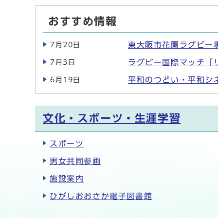
おすすめ情報
東大阪市花園ラグビー
7月20日
ラグビー国際マッチ「リ
7月3日
平和のつどい・平和シ
6月19日
文化・スポーツ・生涯学習
スポーツ
男女共同参画
施設案内
ひがしおおさか電子図書館