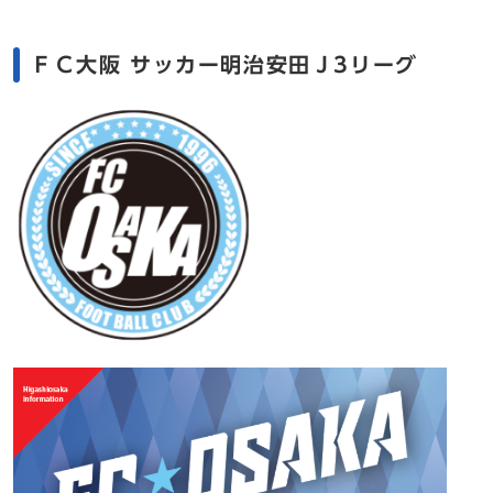
ＦＣ大阪 サッカー明治安田Ｊ3リーグ