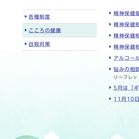
精神保健
各種制度
精神保健相
こころの健康
精神保健相
自殺対策
精神保健相
アルコー
悩みの相
リーフレッ
5月は「
11月1