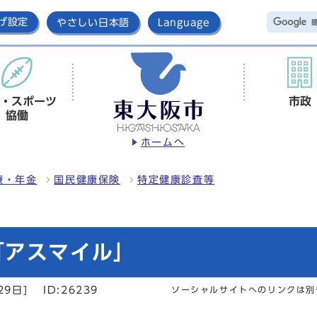
げ設定
やさしい日本語
Language
・スポーツ
市政
協働
ホームへ
療・年金
国民健康保険
特定健康診査等
「アスマイル」
29日]
ID:26239
ソーシャルサイトへのリンクは別