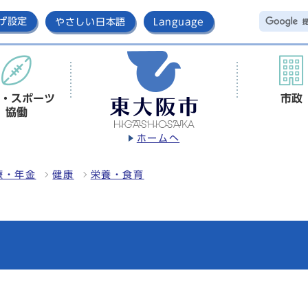
げ設定
やさしい日本語
Language
・スポーツ
市政
協働
ホームへ
療・年金
健康
栄養・食育