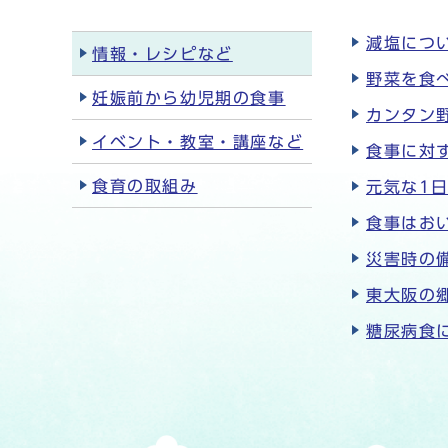
減塩につ
情報・レシピなど
野菜を食べ
妊娠前から幼児期の食事
カンタン
イベント・教室・講座など
食事に対
食育の取組み
元気な1
食事はお
災害時の
東大阪の
糖尿病食