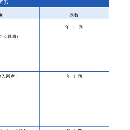
回数
者
回数
員」
年 1 回
する職員)
の入所者」
年 1 回