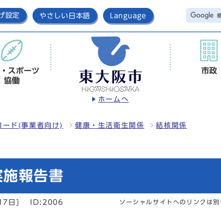
げ設定
やさしい日本語
Language
・スポーツ
市政
協働
ホームへ
ード(事業者向け)
健康・生活衛生関係
結核関係
実施報告書
17日]
ID:2006
ソーシャルサイトへのリンクは別