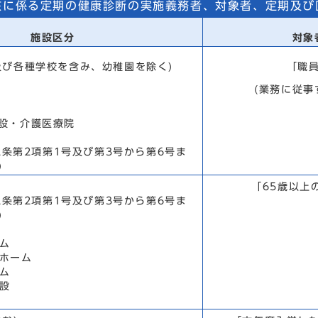
核に係る定期の健康診断の実施義務者、対象者、定期及び
施設区分
対象
及び各種学校を含み、幼稚園を除く)
「職
(業務に従事
設・介護医療院
条第2項第1号及び第3号から第6号ま
)
「65歳以上
条第2項第1号及び第3号から第6号ま
)
ム
ホーム
ム
設