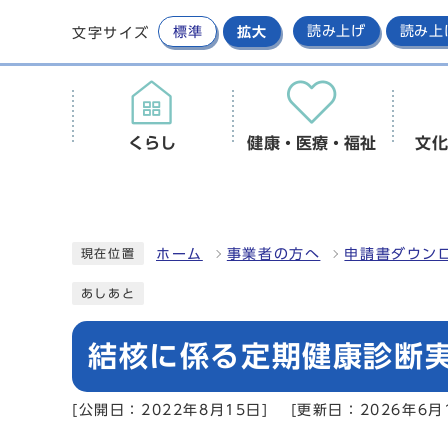
標準
拡大
読み上げ
読み上
文字サイズ
くらし
健康・医療・福祉
文化
ホーム
事業者の方へ
申請書ダウンロ
現在位置
あしあと
結核に係る定期健康診断
[公開日：2022年8月15日]
[更新日：2026年6月