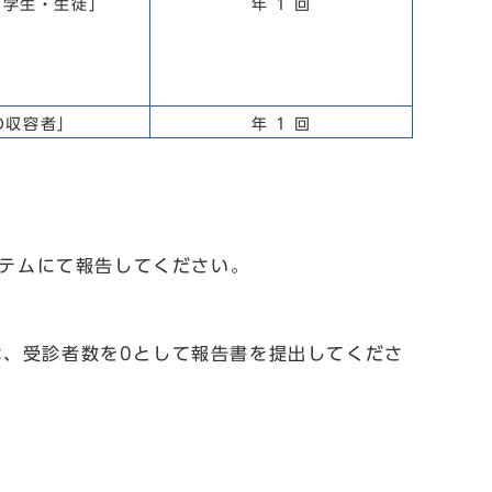
た学生・生徒」
年 1 回
の収容者」
年 1 回
ステムにて報告してください。
、受診者数を0として報告書を提出してくださ