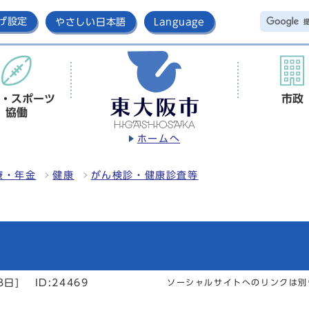
げ設定
やさしい日本語
Language
・スポーツ
市政
協働
ホームへ
療・年金
健康
がん検診・健康診査等
3日]
ID:24469
ソーシャルサイトへのリンクは別