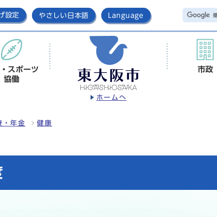
げ設定
やさしい日本語
Language
・スポーツ
市政
協働
ホームへ
療・年金
健康
度