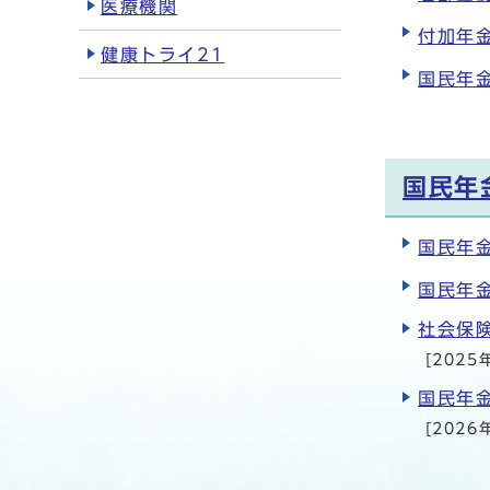
医療機関
付加年
健康トライ21
国民年
国民年
国民年
国民年
社会保
[2025
国民年
[2026