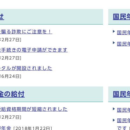
せ
国民
を騙る詐欺にご注意を！
国民
年2月27日]
国民
金手続きの電子申請ができます
年2月27日]
ータルが開設されました
年6月24日]
金の給付
国民
受給資格期間が短縮されました
国民
年2月27日]
国民
礎年金
です
[2018年1月22日]