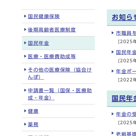
国民健康保険
お知ら
後期高齢者医療制度
市職員
[2025
国民年金
国民年
医療・医療費助成等
[2025
その他の医療保険（協会け
年金ポ
んぽ）
[2022
申請書一覧（国保・医療助
国民年
成・年金）
健康
年金の
[2025
薬務
老齢基