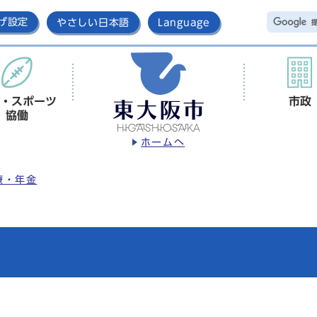
げ設定
やさしい日本語
Language
・スポーツ
市政
協働
ホームへ
療・年金