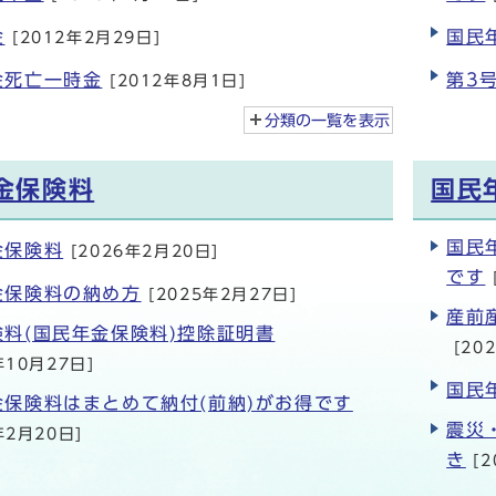
金
国民
[2012年2月29日]
金死亡一時金
第3
[2012年8月1日]
分類の一覧を
表示
金保険料
国民
国民
金保険料
[2026年2月20日]
です
金保険料の納め方
[2025年2月27日]
産前
険料(国民年金保険料)控除証明書
[20
年10月27日]
国民
金保険料はまとめて納付(前納)がお得です
震災
年2月20日]
き
[2