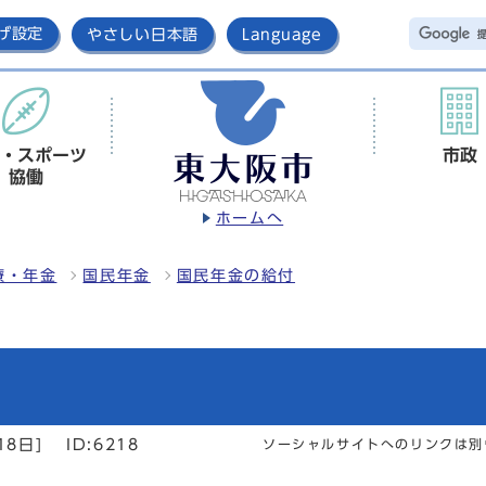
げ設定
やさしい日本語
Language
・スポーツ
市政
協働
ホームへ
療・年金
国民年金
国民年金の給付
18日]
ID:6218
ソーシャルサイトへのリンクは別