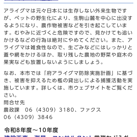
アライグマは元々日本には生存しない外来生物です
が、ペットの野生化により、生駒山麓を中心に出没す
るようになり、農作物被害などを引き起こしていま
す。むやみに近づくと危険ですので、見かけても追い
かけるなどの行為は絶対にやめてください。また、ア
ライグマは雑食性なので、生ごみなどにはしっかりと
蓋や網をかけるほか、取り残した農地の野菜や庭木の
果実なども放置しないようにしましょう。
なお、本市では「府アライグマ防除実施計画」に基づ
き、被害を抑えるため檻の貸出しによる捕獲活動を実
施しています。詳しくは、市ウェブサイトをご覧くだ
さい。
問合せ先
農政課 06（4309）3180、ファクス
06（4309）3846
令和8年度～10年度