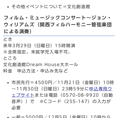
その他イベントについて＝文化創造館
フィルム・ミュージックコンサート～ジョン・
ウィリアムズ（関西フィルハーモニー管弦楽団
による演奏）
とき
来年3月29日（日曜日）15時開演
※全席指定。未就学児入場不可。
ところ
文化創造館Dream House大ホール
料金 申込方法・申込み先など
市民先行＝4500円／11月21日（金曜日）10時
～11月30日（日曜日）23時59分に
申込専用ウ
ェブサイト
または電話（0570-08-9920〈自動
音声〉）で ※Cコード（255-147）の入力が
必要
一般＝5000円／12月5日（金曜日）10時から