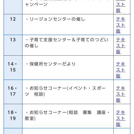
ャンペーン
スト
版
12
・リージョンセンターの催し
テキ
スト
版
13
・子育て支援センター＆子育てのつどい
テキ
の催し
スト
版
14・
・保健所センターだより
テキ
15
スト
版
16・
・お知らせコーナー(イベント・スポー
テキ
17
ツ 相談)
スト
版
18・
・お知らせコーナー(相談 募集 講座・
テキ
19
教室)
スト
版