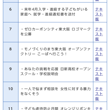
6
・来年4月入学・進級する子どもがいる
テキ
家庭へ 就学・進級通知書を送付
スト
版
7
・ゼロカーボンシティ東大阪 ロゴマーク
テキ
を公募
スト
版
8
・モノづくりのまち東大阪 オープンファ
テキ
クトリー こーばヘ行こう！
スト
版
9
・あなたの挑戦を応援 日新高校オープン
テキ
スクール・学校説明会
スト
版
10
・一人で悩まず相談を 女性に対する暴力
テキ
をなくそう
スト
版
11
・子ども虐待防止月間 オレンジリボンキ
テキ