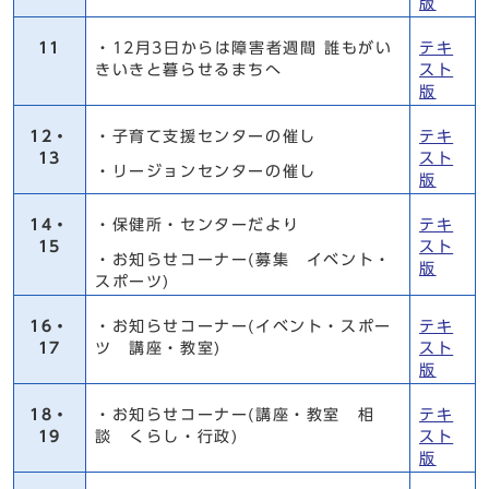
版
11
・12月3日からは障害者週間 誰もがい
テキ
きいきと暮らせるまちへ
スト
版
12・
・子育て支援センターの催し
テキ
13
スト
・リージョンセンターの催し
版
14・
・保健所・センターだより
テキ
15
スト
・お知らせコーナー(募集 イベント・
版
スポーツ)
16・
・お知らせコーナー(イベント・スポー
テキ
17
ツ 講座・教室)
スト
版
18・
・お知らせコーナー(講座・教室 相
テキ
19
談 くらし・行政)
スト
版