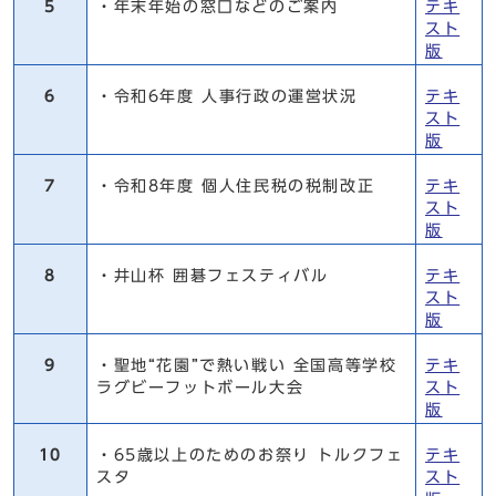
5
・年末年始の窓口などのご案内
テキ
スト
版
6
・令和6年度 人事行政の運営状況
テキ
スト
版
7
・令和8年度 個人住民税の税制改正
テキ
スト
版
8
・井山杯 囲碁フェスティバル
テキ
スト
版
9
・聖地“花園”で熱い戦い 全国高等学校
テキ
ラグビーフットボール大会
スト
版
10
・65歳以上のためのお祭り トルクフェ
テキ
スタ
スト