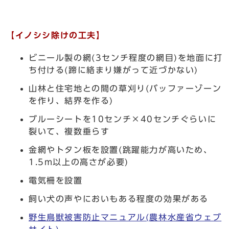
【イノシシ除けの工夫】
ビニール製の網(3センチ程度の網目)を地面に打
ち付ける(蹄に絡まり嫌がって近づかない)
山林と住宅地との間の草刈り(バッファーゾーン
を作り、結界を作る)
ブルーシートを10センチ×40センチぐらいに
裂いて、複数垂らす
金網やトタン板を設置(跳躍能力が高いため、
1.5m以上の高さが必要)
電気柵を設置
飼い犬の声やにおいもある程度の効果がある
野生鳥獣被害防止マニュアル(農林水産省ウェブ