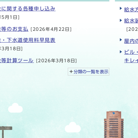
金に関する各種申し込み
給水
年5月1日]
給水
金等のお支払
[2026年4月22日]
[20
金・下水道使用料早見表
屋内
年3月18日]
ビル
金等計算ツール
キレ
[2026年3月18日]
分類の一覧を
表示