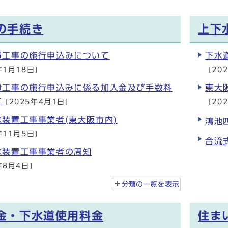
の手続き
上下
置工事の施行申込みについて
下水
年1月18日]
[20
置工事の施行申込みに係る加入金及び手数料
東大
て
[2025年4月1日]
[20
装置工事事業者(東大阪市内)
鴻池
年11月5日]
合流
水装置工事事業者の周知
年8月4日]
分類の一覧を
表示
金・下水道使用料金
住ま