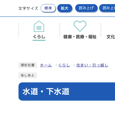
標準
拡大
読み上げ
読み上
文字サイズ
くらし
健康・医療・福祉
文化
ホーム
くらし
住まい・引っ越し
現在位置
あしあと
水道・下水道