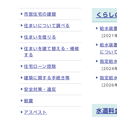
市営住宅の建替
くらし
住まいについて調べる
給水装
[2021
住まいを借りる
給水装
住まいを建て替える・補修
につい
する
指定給水
住宅ローン控除
[2024
建築に関する手続き等
指定給
[2026
安全対策・違反
耐震
水道料
アスベスト