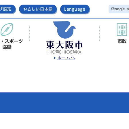
げ設定
やさしい日本語
Language
・スポーツ
市政
協働
ホームへ