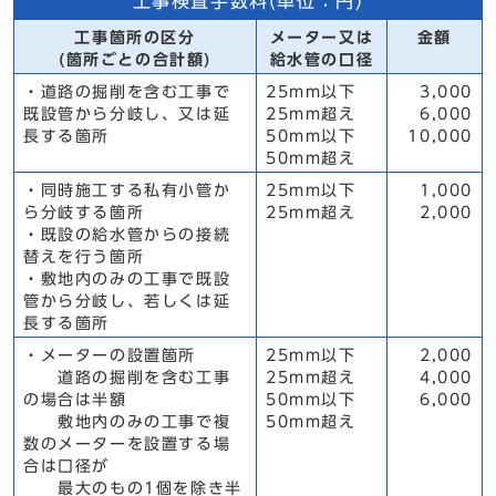
工事検査手数料(単位：円)
工事箇所の区分
メーター又は
金額
(箇所ごとの合計額)
給水管の口径
・道路の掘削を含む工事で
25mm以下
3,000
既設管から分岐し、又は延
25mm超え
6,000
長する箇所
50mm以下
10,000
50mm超え
・同時施工する私有小管か
25mm以下
1,000
ら分岐する箇所
25mm超え
2,000
・既設の給水管からの接続
替えを行う箇所
・敷地内のみの工事で既設
管から分岐し、若しくは延
長する箇所
・メーターの設置箇所
25mm以下
2,000
道路の掘削を含む工事
25mm超え
4,000
の場合は半額
50mm以下
6,000
敷地内のみの工事で複
50mm超え
数のメーターを設置する場
合は口径が
最大のもの1個を除き半