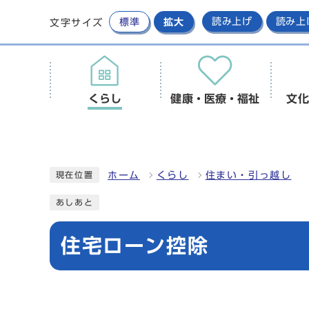
標準
拡大
読み上げ
読み上
文字サイズ
くらし
健康・医療・福祉
文化
ホーム
くらし
住まい・引っ越し
現在位置
あしあと
住宅ローン控除