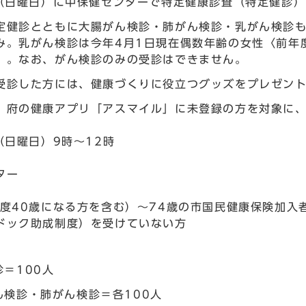
日（日曜日）に中保健センターで特定健康診査（特定健診
定健診とともに大腸がん検診・肺がん検診・乳がん検診も
み。乳がん検診は今年4月1日現在偶数年齢の女性〈前年
）。なお、がん検診のみの受診はできません。
受診した方には、健康づくりに役立つグッズをプレゼン
、府の健康アプリ「アスマイル」に未登録の方を対象に
（日曜日）9時～12時
ター
年度40歳になる方を含む）～74歳の市国民健康保険加
ドック助成制度）を受けていない方
＝100人
ん検診・肺がん検診＝各100人