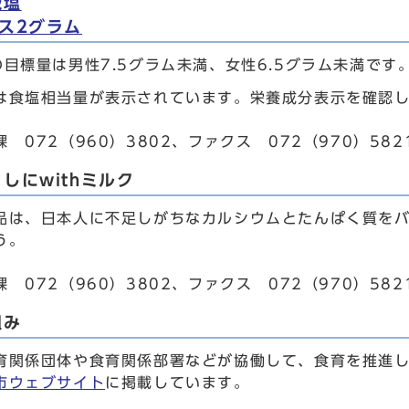
減塩
ス2グラム
の目標量は男性7.5グラム未満、女性6.5グラム未満です
は食塩相当量が表示されています。栄養成分表示を確認
 072（960）3802、ファクス 072（970）582
しにwithミルク
品は、日本人に不足しがちなカルシウムとたんぱく質をバ
う。
 072（960）3802、ファクス 072（970）582
組み
育関係団体や食育関係部署などが協働して、食育を推進
市ウェブサイト
に掲載しています。