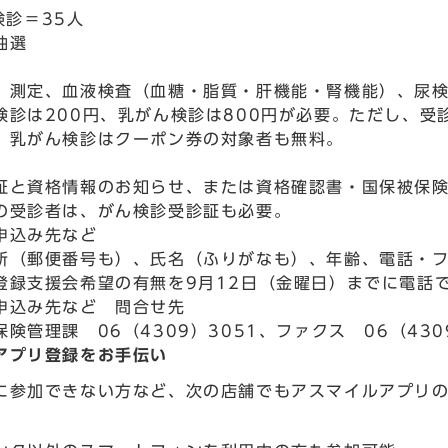
検診＝35人
抽選
、測定、血液検査（血糖・脂質・肝機能・腎機能）、尿
検診は200円、乳がん検診は800円が必要。ただし、受
。乳がん検診はクーポン券の対象者も無料。
証と資格情報のお知らせ、または資格確認書・国保被保
の受診者は、がん検診受診証も必要。
申込み先など
所（郵便番号も）、氏名（ふりがなも）、年齢、電話・
登録支援会希望の有無を9月12日（金曜日）までに電話
申込み先など 問合せ先
険管理課 06（4309）3051、ファクス 06（430
アプリ登録をお手伝い
に参加できない方など、次の店舗でもアスマイルアプリ