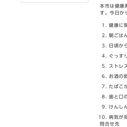
本市は健康
す。今日か
健康に
朝ごは
日頃か
ぐっす
ストレ
お酒の
たばこ
歯と口
けんし
病気が
問合せ先