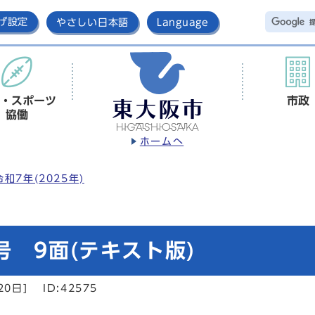
げ設定
やさしい日本語
Language
・スポーツ
市政
協働
ホームへ
令和7年(2025年)
号 9面(テキスト版)
20日]
ID:42575