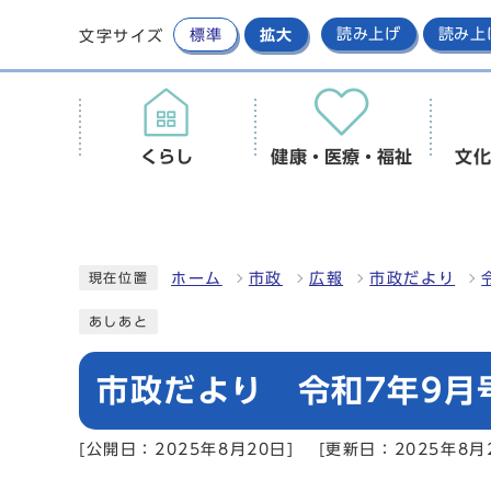
標準
拡大
読み上げ
読み上
文字サイズ
くらし
健康・医療・福祉
文化
ホーム
市政
広報
市政だより
現在位置
あしあと
市政だより 令和7年9月
[公開日：2025年8月20日]
[更新日：2025年8月