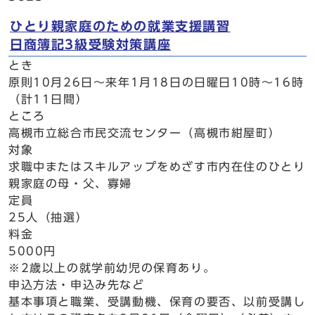
ひとり親家庭のための就業支援講習
日商簿記3級受験対策講座
とき
原則10月26日～来年1月18日の日曜日10時～16時
（計11日間）
ところ
高槻市立総合市民交流センター（高槻市紺屋町）
対象
求職中またはスキルアップをめざす市内在住のひとり
親家庭の母・父、寡婦
定員
25人（抽選）
料金
5000円
※2歳以上の就学前幼児の保育あり。
申込方法・申込み先など
基本事項と職業、受講動機、保育の要否、以前受講し