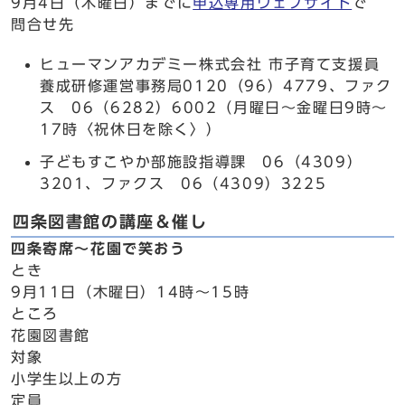
9月4日（木曜日）までに
申込専用ウェブサイト
で
問合せ先
ヒューマンアカデミー株式会社 市子育て支援員
養成研修運営事務局0120（96）4779、ファク
ス 06（6282）6002（月曜日～金曜日9時～
17時〈祝休日を除く〉）
子どもすこやか部施設指導課 06（4309）
3201、ファクス 06（4309）3225
四条図書館の講座＆催し
四条寄席～花園で笑おう
とき
9月11日（木曜日）14時～15時
ところ
花園図書館
対象
小学生以上の方
定員