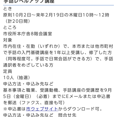
手話レベルアップ講座
とき
原則10月2日～来年2月19日の木曜日10時～12時
（計20日間）
ところ
市役所本庁舎8階会議室
対象
市内在住・在勤（いずれか）で、本市または他市町村
で手話の入門基礎講座を1年以上受講し、修了した方
（同等程度可。手話で日常会話ができる方）で、手話
通訳者をめざしている方
定員
10人（抽選）
申込方法・申込み先など
基本事項と職業、受講動機、手話講座の受講歴を9月
5日（金曜日）（必着）までにEメールまたは申込書
を郵送（ファクス、直接も可）
※申込書は
市ウェブサイト
からダウンロード可。
申込方法・申込み先など 問合せ先