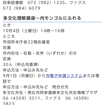
四条図書館 072（982）1235、ファクス
072（984）6079
多文化理解講座～内モンゴルにふれる
とき
10月4日（土曜日）14時～16時
ところ
市役所本庁舎22階会議室
対象
市内在住・在勤・在学（いずれか）の方
定員
30人（申込先着順）
申込方法・申込み先など
9月1日（月曜日）から
市電子申請システム
または電
話で
申込方法・申込み先など 問合せ先
多文化共生・男女共同参画課多文化共生情報プラザ
06（4309）3311、ファクス 06（4309）
3823