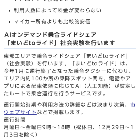
利用人数によって料金が変わらない
マイカー所有よりも比較的安価
AIオンデマンド乗合ライドシェア
「まいどtoライド」社会実験を行います
東部エリアで乗合ライドシェア「まいどtoライド」
（社会実験）を行います。「まいどtoライド」は、
今年1月に運行終了となった乗合タクシーに代わり、
エリア内約100か所の乗降スポット間を、電話やア
プリによる配車依頼に応じてAI（人工知能）が設定し
たルートで乗合運行を行うサービスです。
運行開始時期や利用方法の詳細などは決まり次第、
市
ウェブサイト
などで掲載します。
運行時間
月曜日～金曜日9時～18時（祝休日、12月29日～1
月3日を除く）