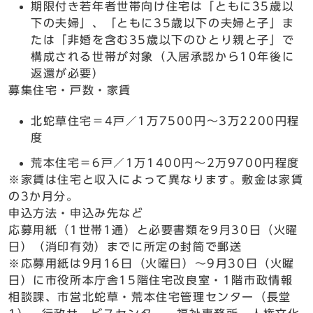
期限付き若年者世帯向け住宅は「ともに35歳以
下の夫婦」、「ともに35歳以下の夫婦と子」ま
たは「非婚を含む35歳以下のひとり親と子」で
構成される世帯が対象（入居承認から10年後に
返還が必要）
募集住宅・戸数・家賃
北蛇草住宅＝4戸／1万7500円～3万2200円程
度
荒本住宅＝6戸／1万1400円～2万9700円程度
※家賃は住宅と収入によって異なります。敷金は家賃
の3か月分。
申込方法・申込み先など
応募用紙（1世帯1通）と必要書類を9月30日（火曜
日）（消印有効）までに所定の封筒で郵送
※応募用紙は9月16日（火曜日）～9月30日（火曜
日）に市役所本庁舎15階住宅改良室・1階市政情報
相談課、市営北蛇草・荒本住宅管理センター（長堂