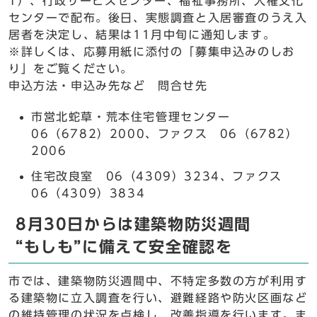
1）、行政サービスセンター、福祉事務所、人権文化
センターで配布。後日、実態調査と入居審査のうえ入
居者を決定し、結果は11月中旬に通知します。
※詳しくは、応募用紙に添付の「募集申込みのしお
り」をご覧ください。
申込方法・申込み先など 問合せ先
市営北蛇草・荒本住宅管理センター
06（6782）2000、ファクス 06（6782）
2006
住宅改良室 06（4309）3234、ファクス
06（4309）3834
8月30日からは建築物防災週間
“もしも”に備えて安全確認を
市では、建築物防災週間中、不特定多数の方が利用す
る建築物に立入調査を行い、避難経路や防火区画など
の維持管理の状況を点検し、改善指導を行います。ま