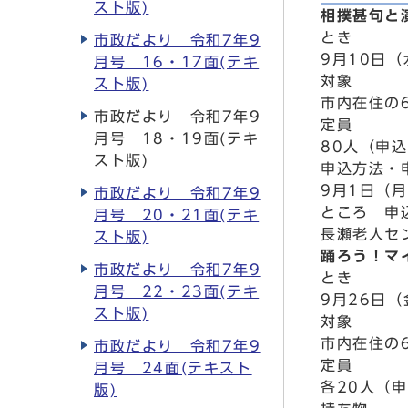
スト版)
相撲甚句と
とき
市政だより 令和7年9
9月10日（
月号 16・17面(テキ
対象
スト版)
市内在住の
市政だより 令和7年9
定員
月号 18・19面(テキ
80人（申
スト版)
申込方法・
9月1日（
市政だより 令和7年9
ところ 申
月号 20・21面(テキ
長瀬老人セン
スト版)
踊ろう！マ
市政だより 令和7年9
とき
月号 22・23面(テキ
9月26日（
スト版)
対象
市内在住の
市政だより 令和7年9
定員
月号 24面(テキスト
各20人（
版)