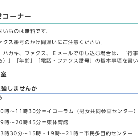
せコーナー
ないものは無料です。
ァクス番号のかけ間違いにご注意ください。
、ハガキ、ファクス、Ｅメールで申し込む場合は、「行
も）」「年齢」「電話・ファクス番号」の基本事項を書
教室
勉強しませんか
ろ
10時～11時30分＝イコーラム（男女共同参画センター
9時～20時45分＝東体育館
3時30分～15時・19時～21時＝市民多目的センター