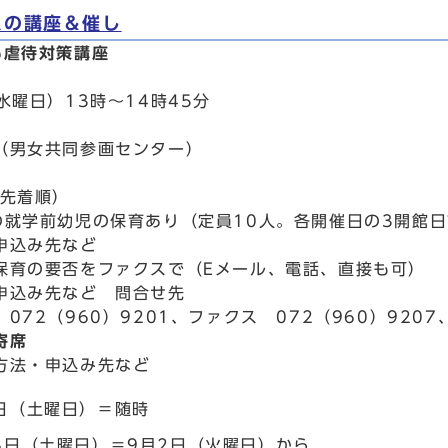
ムの講座＆催し
も虐待対策講座
水曜日）13時～14時45分
（男女共同参画センター）
込先着順）
の就学前幼児の保育あり（定員10人。各開催日の3開館
申込み先など
保育の要否をファクスで（Eメール、電話、直接も可）
申込み先など 問合せ先
072（960）9201、ファクス 072（960）9207、E
寄席
方法・申込み先など
0日（土曜日）＝随時
18日（土曜日）＝9月2日（火曜日）から