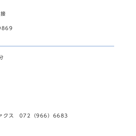
直接
869
分
クス 072（966）6683