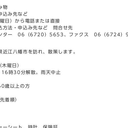
み物
申込み先など
火曜日）から電話または直接
込方法・申込み先など 問合せ先
ター 06（6720）5653、ファクス 06（6724）9
県近江八幡市を訪れ、散策します。
（木曜日）
、16時30分解散。雨天中止
60歳以上の方
込先着順）
ャーシート、時計、保険証