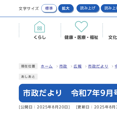
標準
拡大
読み上げ
読み上
文字サイズ
くらし
健康・医療・福祉
文化
ホーム
市政
広報
市政だより
現在位置
あしあと
市政だより 令和7年9月号
[公開日：2025年8月20日]
[更新日：2025年8月