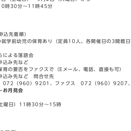
0時30分～11時45分
（申込先着順）
の就学前幼児の保育あり（定員10人。各開催日の3開館
らによる落語会
申込み先など
保育の要否をファクスで（Eメール、電話、直接も可）
申込み先など 問合せ先
072（960）9201、ファクス 072（960）9207、E
～お月見会
土曜日）11時30分～15時