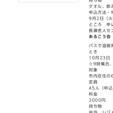
持ち物
タオル、飲
申込方法・
9月2日（
ところ 申
長瀬老人セン
あるこう会
バスで滋賀
とき
10月23日
☆9時集合
対象
市内在住の
定員
45人（申
料金
2000円
持ち物
弁当、レジ