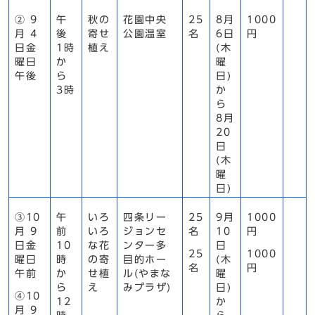
② 9
午
秋の
花園中央
25
8月
1000
月 4
後
寄せ
公園温室
名
6日
円
日金
1時
植え
(木
曜日
か
曜
午後
ら
日)
3時
か
ら
8月
20
日
(木
曜
日)
③10
午
いろ
四条リー
25
9月
1000
月 9
前
いろ
ジョンセ
名
10
円
日金
10
な花
ンター多
日
25
1000
曜日
時
の寄
目的ホー
(木
名
円
午前
か
せ植
ル(やまな
曜
ら
え
みプラザ)
日)
④10
12
か
月 9