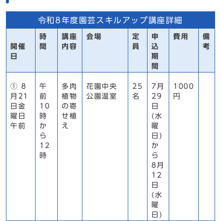
令和8年度園芸スキルアップ講座詳細
時
講座
会場
定
申
費用
備
開催
間
内容
員
込
考
日
期
間
① 8
午
多肉
花園中央
25
7月
1000
月21
前
植物
公園温室
名
29
円
日金
10
の寄
日
曜日
時
せ植
(水
午前
か
え
曜
ら
日)
12
か
時
ら
8月
12
日
(水
曜
日)