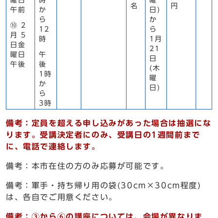
曜日
時
曜
名
円
午前
か
日)
ら
か
⑩ 2
12
ら
月 5
時
1月
日金
21
曜日
午
日
午後
後
(木
1時
曜
か
日)
ら
3時
備考：定員を超える申し込みがあった場合は抽選にな
ります。受講決定者にのみ、受講日の1週間前まで
に、電話で連絡します。
備考：本市在住の方のみ応募が可能です。
備考：軍手・持ち帰り用の袋(30cm×30cm程度)
は、各自でご用意ください。
備考：③から⑥の講座については、会場が異なりま