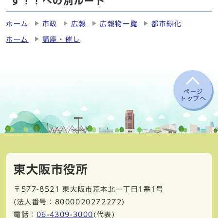
す！！への別ルート
ホーム
市政
広報
広報物一覧
都市緑化
ホーム
講座・催し
ページ
トップへ
東大阪市役所
〒577-8521
東大阪市荒本北一丁目1番1号
(法人番号：8000020272272)
電話：
06-4309-3000
(代表)