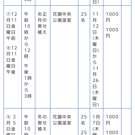
日)
⑦12
午
お正
花園中央
25
11
1000
月11
前
月の
公園温室
名
月
円
日金
10
寄せ
12
1000
曜日
時
植え
日
円
午前
か
(木
ら
曜
⑧12
12
日)
月11
時
か
日金
ら
曜日
午
11
午後
後
月
1時
26
か
日
ら
(木
3時
曜
日)
⑨ 2
午
冬の
花園中央
25
1月
1000
月 5
前
寄せ
公園温室
名
7日
円
日金
10
植え
(木
25
1000