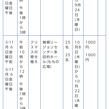
時
ら
日金
9月
曜日
午
24
午後
後
日
1時
(木
か
曜
ら
日)
3時
⑤11
午
クリ
楠根リー
25
10
1000
月 6
前
スマ
ジョンセ
名
月8
円
日金
10
スの
ンター多
日
25
1000
曜日
時
寄せ
目的ホー
(木
名
円
午前
か
植え
ル(ももの
曜
ら
広場)
日)
⑥11
12
か
月 6
時
ら
日金
10
曜日
午
月
午後
後
22
1時
日
か
(木
ら
曜
3時