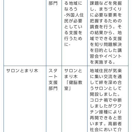
部門
る地域に
課題などを発掘
なろう
し、まちづくり
-外国人住
に必要な要素を
民が必要
把握するための
としてい
調査を行う。そ
る支援を
の結果から、地
行うため
域でできる支援
に-
を知り問題解決
を目的とした講
習会やイベント
を実施する。
サロンとまり木
スタ
サロンと
地域住民が気楽
ート
まり木
に集い交流を通
支援
「健脳教
して絆を深め合
部門
室」
うサロンとして
開設しました。
コロナ禍で中断
しましたがワク
チン接種により
再開できると思
います。高齢者
社会において介