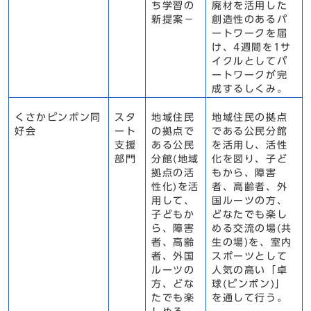
ち学習の
廃材を活用した
新提案－
創造性のあるパ
ートワークを届
け、4週間を1サ
イクルとしてパ
ートワークが完
成するしくみ。
くさかピンポン同
スタ
地域住民
地域住民の拠点
好会
ート
の拠点で
である公民分館
支援
ある公民
を活用し、活性
部門
分館(地域
化を図り、子ど
拠点の活
もから、障害
性化)を活
者、高齢者、外
用して、
国ルーツの方、
子どもか
どなたでも楽し
ら、障害
める交流の場(共
者、高齢
生の場)を、室内
者、外国
スポーツとして
ルーツの
人気の高い「卓
方、どな
球(ピンポン)」
たでも楽
を通して行う。