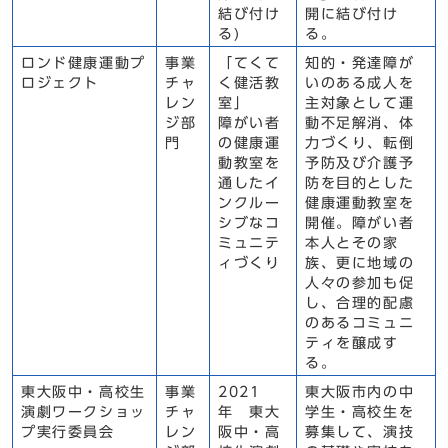
結び付け
開に結び付け
る)
る。
ロンド健康運動プ
事業
「てくて
知的・発達障が
ロジェクト
チャ
く健活教
いのある成人を
レン
室」
主対象として運
ジ部
障がい者
動不足解消、体
門
の健康運
力づくり、転倒
動教室を
予防及び介護予
通したイ
防を目的とした
ンクルー
健康運動教室を
シブなコ
開催。障がい者
ミュニテ
本人とその家
ィづくり
族、更に地域の
人々の参加も促
し、合理的配慮
のあるコミュニ
ティを醸成す
る。
東大阪中・高校生
事業
2021
東大阪市内の中
演劇ワークショッ
チャ
年 東大
学生・高校生を
プ実行委員会
レン
阪中・高
募集して、演技