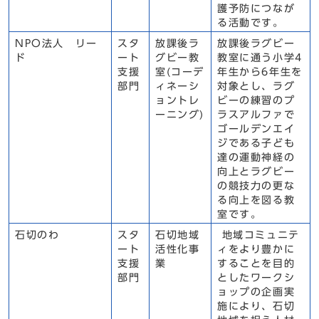
護予防につなが
る活動です。
NPO法人 リー
スタ
放課後ラ
放課後ラグビー
ド
ート
グビー教
教室に通う小学4
支援
室(コーデ
年生から6年生を
部門
ィネーシ
対象とし、ラグ
ョントレ
ビーの練習のプ
ーニング)
ラスアルファで
ゴールデンエイ
ジである子ども
達の運動神経の
向上とラグビー
の競技力の更な
る向上を図る教
室です。
石切のわ
スタ
石切地域
地域コミュニテ
ート
活性化事
ィをより豊かに
支援
業
することを目的
部門
としたワークシ
ョップの企画実
施により、石切