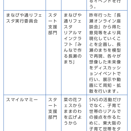
るイベントを行
う。
まなびや通りフェ
スタ
まなびや
昨年行った「長
スタ実行委員会
ート
通りフェ
瀬オンライン座
支援
スタ
談会」から得た
部門
リアルマ
意見等をより具
インクラ
現化していくこ
フト「み
とを企画し、長
んなで作
瀬のまちを模型
る長瀬の
で再現、各々が
まち」
想像した未来像
をディスカッシ
ョンイベントで
行い、展示や動
画にて周知・拡
散を行います。
スマイルマミー
スタ
菜の花フ
SNSの活動だけ
ート
ェスから
でなく、子育て
支援
ままのわ
世帯のリアルで
部門
を広げよ
の接点を作るた
うから
めに、東大阪の
子育て世帯をタ