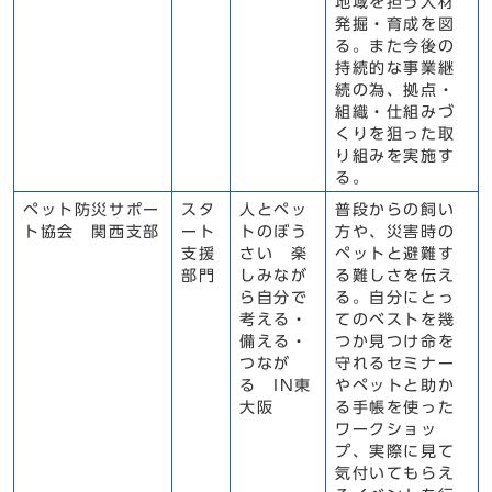
地域を担う人材
発掘・育成を図
る。また今後の
持続的な事業継
続の為、拠点・
組織・仕組みづ
くりを狙った取
り組みを実施す
る。
ペット防災サポー
スタ
人とペッ
普段からの飼い
ト協会 関西支部
ート
トのぼう
方や、災害時の
支援
さい 楽
ペットと避難す
部門
しみなが
る難しさを伝え
ら自分で
る。自分にとっ
考える・
てのベストを幾
備える・
つか見つけ命を
つなが
守れるセミナー
る IN東
やペットと助か
大阪
る手帳を使った
ワークショッ
プ、実際に見て
気付いてもらえ