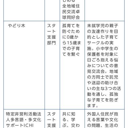
しめる
全地域住
民交流卓
球同好会
やどり木
スタ
孤育てを
未就学児の親子
ート
防ぐため
の友達作りを目
支援
に0歳か
的とした子育て
部門
ら15歳ま
サークルの実
での子育
施。小中学生の
てを繋ぐ
保護者を対象に
日ごろ抱える悩
みについての意
見交流会。地域
の方同士で託児
や送迎の助け合
いの主な3つの活
動を通し、孤独
な子育てを防ぎ
ます。
特定非営利活動法
スタ
共に知
外国人住民が抱
人多言語・多文化
ート
る、学
える言葉や文化
サポートICHI
支援
ぶ、交わ
の問題、生活の