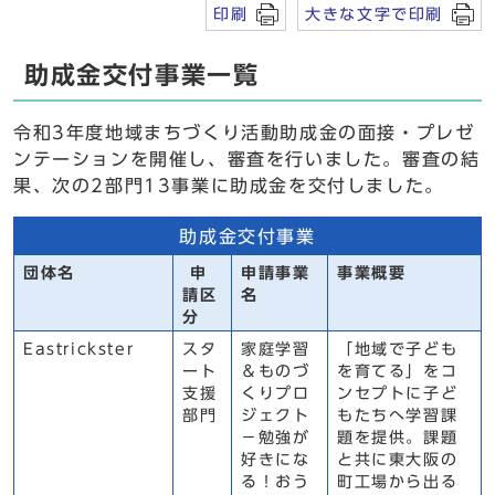
印刷
大きな文字で印刷
助成金交付事業一覧
令和3年度地域まちづくり活動助成金の面接・プレゼ
ンテーションを開催し、審査を行いました。審査の結
果、次の2部門13事業に助成金を交付しました。
助成金交付事業
団体名
申
申請事業
事業概要
請区
名
分
Eastrickster
スタ
家庭学習
「地域で子ども
ート
＆ものづ
を育てる」をコ
支援
くりプロ
ンセプトに子ど
部門
ジェクト
もたちへ学習課
－勉強が
題を提供。課題
好きにな
と共に東大阪の
る！おう
町工場から出る