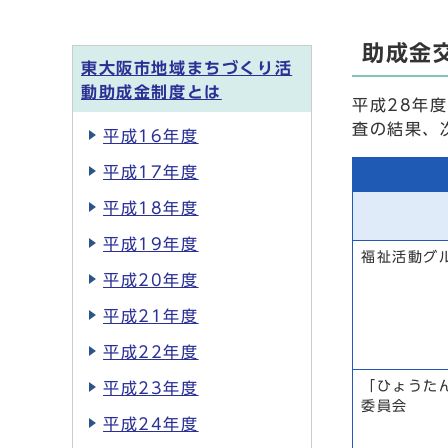
助成金
東大阪市地域まちづくり活
動助成金制度とは
平成28年
査の結果、
平成16年度
平成17年度
平成18年度
平成19年度
福祉活動グ
平成20年度
平成21年度
平成22年度
「ひょうた
平成23年度
委員会
平成24年度