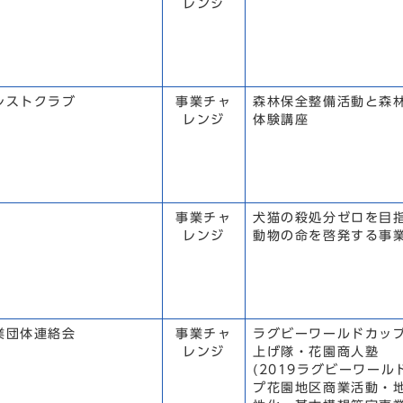
レンジ
レストクラブ
事業チャ
森林保全整備活動と森
レンジ
体験講座
事業チャ
犬猫の殺処分ゼロを目
レンジ
動物の命を啓発する事
業団体連絡会
事業チャ
ラグビーワールドカッ
レンジ
上げ隊・花園商人塾
(2019ラグビーワール
プ花園地区商業活動・