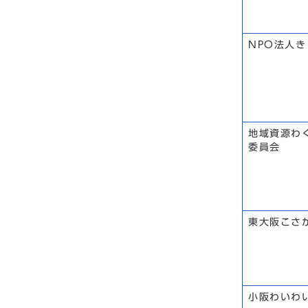
NPO法人
地域資源わ
委員会
東大阪こさ
小阪わいわ