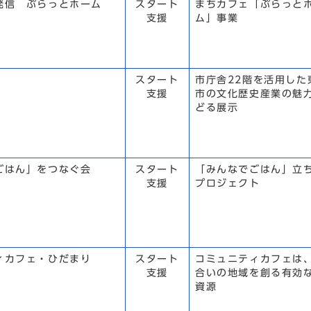
発信 ぷらっとホーム
スタート
まちカフェ「ぷらっと
支援
ム」事業
スタート
市庁舎22階を活用した
支援
市の文化歴史産業の魅
どる展示
ごはん」をつなぐ会
スタート
「みんなでごはん」立
支援
プロジェクト
ィカフェ・ひだまり
スタート
コミュニティカフェは
支援
合いの地域を創る有効
資源