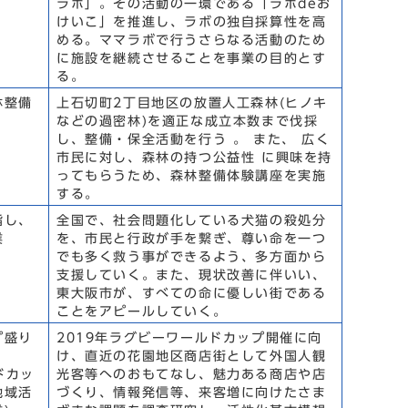
ラボ」。その活動の一環である「ラボdeお
けいこ」を推進し、ラボの独自採算性を高
める。ママラボで行うさらなる活動のため
に施設を継続させることを事業の目的とす
る。
林整備
上石切町2丁目地区の放置人工森林(ヒノキ
などの過密林)を適正な成立本数まで伐採
し、整備・保全活動を行う 。 また、 広く
市民に対し、森林の持つ公益性 に興味を持
ってもらうため、森林整備体験講座を実施
する。
指し、
全国で、社会問題化している犬猫の殺処分
業
を、市民と行政が手を繋ぎ、尊い命を一つ
でも多く救う事ができるよう、多方面から
支援していく。また、現状改善に伴いい、
東大阪市が、すべての命に優しい街である
ことをアピールしていく。
プ盛り
2019年ラグビーワールドカップ開催に向
け、直近の花園地区商店街として外国人観
ドカッ
光客等へのおもてなし、魅力ある商店や店
地域活
づくり、情報発信等、来客増に向けたさま