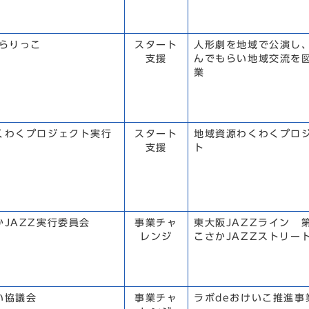
きらりっこ
スタート
人形劇を地域で公演し
支援
んでもらい地域交流を
業
くわくプロジェクト実行
スタート
地域資源わくわくプロ
支援
ト
かJAZZ実行委員会
事業チャ
東大阪JAZZライン 
レンジ
こさかJAZZストリー
い協議会
事業チャ
ラボdeおけいこ推進事