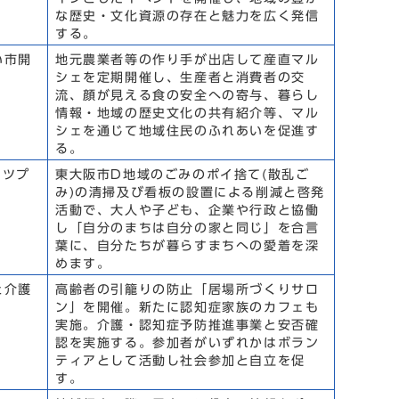
な歴史・文化資源の存在と魅力を広く発信
する。
い市開
地元農業者等の作り手が出店して産直マル
シェを定期開催し、生産者と消費者の交
流、顔が見える食の安全への寄与、暮らし
情報・地域の歴史文化の共有紹介等、マル
シェを通じて地域住民のふれあいを促進す
る。
メツプ
東大阪市D地域のごみのポイ捨て(散乱ご
み)の清掃及び看板の設置による削減と啓発
活動で、大人や子ども、企業や行政と協働
し「自分のまちは自分の家と同じ」を合言
葉に、自分たちが暮らすまちへの愛着を深
めます。
と介護
高齢者の引籠りの防止「居場所づくりサロ
ン」を開催。新たに認知症家族のカフェも
実施。介護・認知症予防推進事業と安否確
認を実施する。参加者がいずれかはボラン
ティアとして活動し社会参加と自立を促
す。