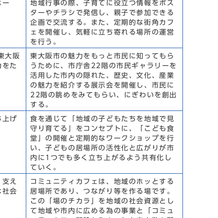
ホー
地域行事の際、子育てに役立つ情報をポス
ターやチラシで発信し、親子で参加できる
企画で交流する。また、定期的な街角カフ
ェを開催し、気軽に立ち寄れる場所の運営
を行う。
東大阪
東大阪市の魅力をもっと市民に知ってもら
力をた
うために、市庁舎22階の市民ギャラリーを
活用した市内の隠れた、歴史、文化、産業
の魅力を紹介する展示会を開催し、市民に
22階の眺めをみてもらい、にぎわいを創出
する。
ち上げ
食を通じて「地域の子どもたちを地域で見
守り育てる」をコンセプトに、「こども食
堂」の開催と定期的なワークショップを行
い、子どもの居場所の活性化と広がりが市
内に1つでも多く立ち上がるよう共有化し
ていく。
、支え
コミュニティカフェは、地域のホッとする
な社会
居場所であり、つながり等を作る場です。
この「場のチカラ」を地域の社会資源とし
て地域や市内に広める為の事業と「コミュ