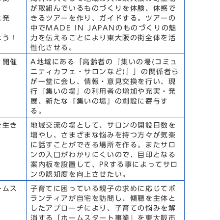
が取組んでいるものづくりを体験、体感で
に発
きるツアーを作り、ガイドする。ツアーの
中でMADE IN JAPANのものづくりの魅
よう！
力を伝えることにより東大阪の街全体を活
性化させる。
」開催
A地域にある「高齢者の『集いの場(コミュ
ニティカフェ・サロンなど)』」の関係者ら
が一堂に会し、情報・意見交換を行い、現
行『集いの場』の利用者の増加や充実・発
展、新たな『集いの場』の創設に寄与す
る。
き生き
地域交流の場として、サロンの開設日数を
増やし、さまざまな悩みを持つ方々が気楽
に話すことができる場所を作る。またサロ
ンの入口がわかりにくいので、目印となる
案内板を設置して、PRする事によってサロ
ンの認知度を向上させたい。
ームス
子育てに困っている親子の求めに応じてボ
ランティアが自宅を訪問し、傾聴を主体と
したアプローチにより、子育ての悩みを解
消する「ホームスタート事業」を東大阪市