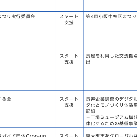
まつり実行委員会
スタート
第4回小阪中校区まつり
支援
スタート
長屋を利用した交流拠
支援
出
する会
スタート
長寿企業調査のデジタ
支援
タ化とモノづくり体験
記録
－工場ミュージアム構
体化するための基盤事
ガイド団体Crop-up
スタート
東大阪市をグローバル