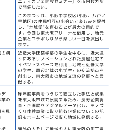
ニティカフェ開設セミナー」を市内数カ所
で開催したい。
このまつりは、小阪中学校区(小阪、八戸ノ
里地区)の住民相互の出会いと楽しみを提供
し、“地域愛”を育むことが最大の目的で
す。今回も東大阪アリ－ナを借用し、地元
企業とコラボしながら楽しい一日を演出し
ます。
点の創
近畿大学建築学部の学生を中心に、近大通
りにあるリノベーションされた長屋住宅の
イベントスペースを利用し地域と近畿大学
の学生、周辺地域の小学生との交流拠点を
創出し、東大阪市の地域交流の発展へと貢
献する。
ルデー
昨年度事業をつうじて確立した手法と成果
事業の
を東大阪市域で展開するため、長寿企業調
査・企画展をデジタルデータ化し、モノづ
想を具
くり体験事業に取り組む企業についての記
業－
録をホームページで広く地域に発信する。
な街
海外の人そして地域の人に東大阪の町工場