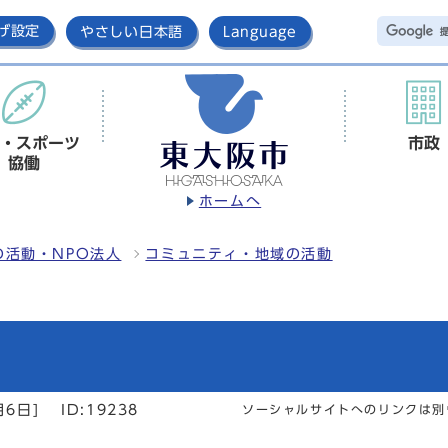
げ設定
やさしい日本語
Language
・スポーツ
市政
協働
ホームへ
の活動・NPO法人
コミュニティ・地域の活動
月6日]
ID:19238
ソーシャルサイトへのリンクは別