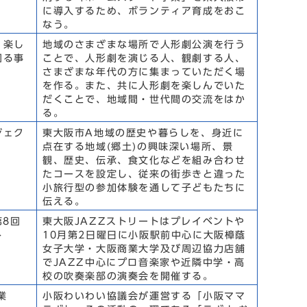
に導入するため、ボランティア育成をおこ
なう。
、楽し
地域のさまざまな場所で人形劇公演を行う
図る事
ことで、人形劇を演じる人、観劇する人、
さまざまな年代の方に集まっていただく場
を作る。また、共に人形劇を楽しんでいた
だくことで、地域間・世代間の交流をはか
る。
ジェク
東大阪市A地域の歴史や暮らしを、身近に
点在する地域(郷土)の興味深い場所、景
観、歴史、伝承、食文化などを組み合わせ
たコースを設定し、従来の街歩きと違った
小旅行型の参加体験を通して子どもたちに
伝える。
第8回
東大阪JAZZストリートはプレイベントや
ト
10月第2日曜日に小阪駅前中心に大阪樟蔭
女子大学・大阪商業大学及び周辺協力店舗
でJAZZ中心にプロ音楽家や近隣中学・高
校の吹奏楽部の演奏会を開催する。
業
小阪わいわい協議会が運営する「小阪ママ