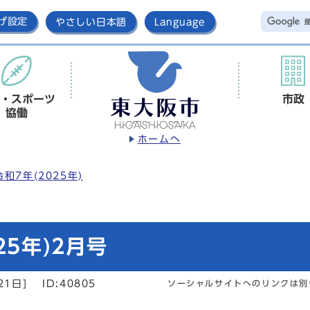
げ設定
やさしい日本語
Language
・スポーツ
市政
協働
ホームへ
令和7年(2025年)
25年)2月号
21日]
ID:40805
ソーシャルサイトへのリンクは別