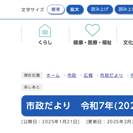
標準
拡大
読み上げ
読み上
文字サイズ
くらし
健康・医療・福祉
文化
ホーム
市政
広報
市政だより
現在位置
あしあと
市政だより 令和7年(20
[公開日：2025年1月21日]
[更新日：2025年2月