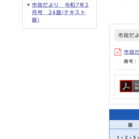
市政だより 令和7年2
月号 24面(テキスト
版)
市政だよ
市政だ
備考：
面
1・2・3