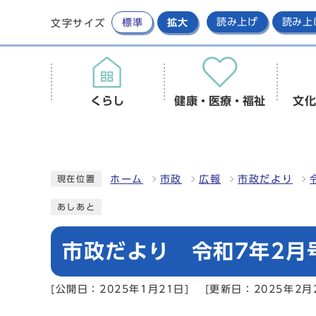
標準
拡大
読み上げ
読み上
文字サイズ
くらし
健康・医療・福祉
文化
ホーム
市政
広報
市政だより
現在位置
あしあと
市政だより 令和7年2月号
[公開日：2025年1月21日]
[更新日：2025年2月