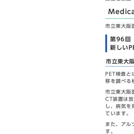
Medic
市立東大阪
第96回
新しいP
市立東大
PET検査
移を調べる
市立東大阪
CT装置は
し、病気を
ています。
また、アル
す。