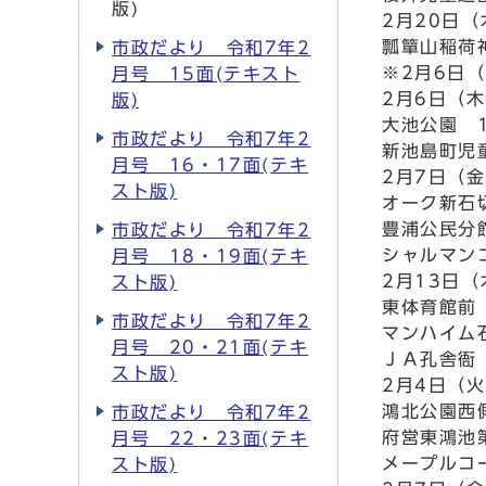
版)
2月20日
瓢簞山稲荷神
市政だより 令和7年2
※2月6日
月号 15面(テキスト
2月6日（
版)
大池公園 1
市政だより 令和7年2
新池島町児童
月号 16・17面(テキ
2月7日（
スト版)
オーク新石切
豊浦公民分館
市政だより 令和7年2
シャルマン
月号 18・19面(テキ
2月13日
スト版)
東体育館前 
市政だより 令和7年2
マンハイム
月号 20・21面(テキ
ＪＡ孔舎衙
スト版)
2月4日（
鴻北公園西側
市政だより 令和7年2
府営東鴻池第
月号 22・23面(テキ
メープルコ
スト版)