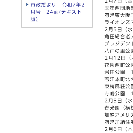
2月7日（
市政だより 令和7年2
玉串西団地
月号 24面(テキスト
府営東大阪玉
版)
ライオンズ
2月5日（
角田総合老人
プレジデン
八戸の里公園
2月12日
花園西町公園
岩田公園 1
若江本町北公
東楠風荘公園
寺嶋公園 1
2月5日（
春光園（横枕
加納アメリア
府営加納住宅
2月6日（