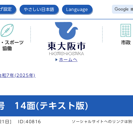
げ設定
やさしい日本語
Language
・スポーツ
市政
協働
ホームへ
令和7年(2025年)
 14面(テキスト版)
21日]
ID:40816
ソーシャルサイトへのリンクは別