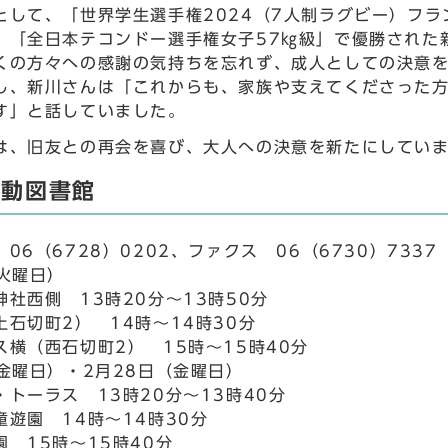
として、「世界学生選手権2024（7人制ラグビー）フ
、「全日本テコンドー選手権女子57㎏級」で優勝された
くの方々への感謝の気持ちを忘れず、成人としての決意
し、新川さんは「これからも、家族や支えてくださった
す」と話していました。
は、旧友との再会を喜び、大人への決意を新たにしてい
移動図書館
06（6728）0202、ファクス 06（6730）7337
（火曜日）
社西側 13時20分～13時50分
上石切町2） 14時～14時30分
ス横（西石切町2） 15時～15時40分
（金曜日）・2月28日（金曜日）
トーラス 13時20分～13時40分
童遊園 14時～14時30分
 15時～15時40分