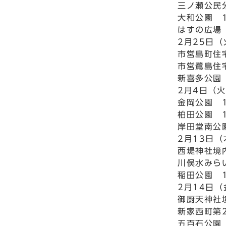
三ノ瀬公民分
大和公園 1
はすの広場
2月25日
市営島町住宅
市営鷺島住
新喜多公園 
2月4日（
金岡公園 1
柏田公園 1
岸田堂南公園
2月13日
西堤神社境内
川俣水みらい
稲田公園 1
2月14日
御厨天神社境
新家西町第2
五百石公園（