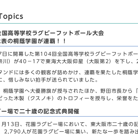
Topics
回全国高等学校ラグビーフットボール大会
代表の桐蔭学園が連覇！！
27日に開幕した第104回全国高等学校ラグビーフットボ
奈川）が40−17で東海大大阪仰星（大阪第2）を下し、
タンドには多くの観客が詰めかけ、連覇を果たした桐蔭
に、惜しみない拍手が送られていました。
、桐蔭学園へ大優勝旗が授与されたほか、野田市長から
どった木製（クスノキ）のトロフィーを授与し、栄誉を
ビー場で二十歳の記念式典開催
1月13日、花園ラグビー場において、東大阪市二十歳の
で、2,790人が花園ラグビー場に集い、新たな一歩を踏み