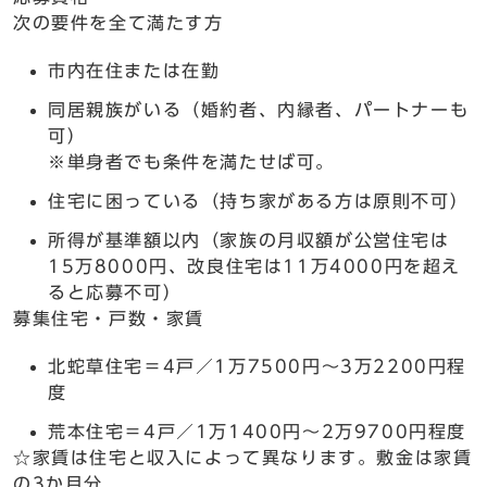
次の要件を全て満たす方
市内在住または在勤
同居親族がいる（婚約者、内縁者、パートナーも
可）
※単身者でも条件を満たせば可。
住宅に困っている（持ち家がある方は原則不可）
所得が基準額以内（家族の月収額が公営住宅は
15万8000円、改良住宅は11万4000円を超え
ると応募不可）
募集住宅・戸数・家賃
北蛇草住宅＝4戸／1万7500円～3万2200円程
度
荒本住宅＝4戸／1万1400円～2万9700円程度
☆家賃は住宅と収入によって異なります。敷金は家賃
の3か月分