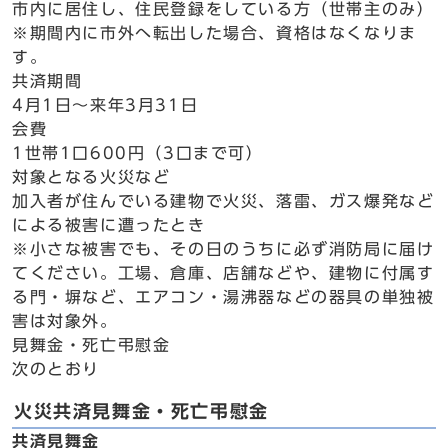
市内に居住し、住民登録をしている方（世帯主のみ）
※期間内に市外へ転出した場合、資格はなくなりま
す。
共済期間
4月1日～来年3月31日
会費
1世帯1口600円（3口まで可）
対象となる火災など
加入者が住んでいる建物で火災、落雷、ガス爆発など
による被害に遭ったとき
※小さな被害でも、その日のうちに必ず消防局に届け
てください。工場、倉庫、店舗などや、建物に付属す
る門・塀など、エアコン・湯沸器などの器具の単独被
害は対象外。
見舞金・死亡弔慰金
次のとおり
火災共済見舞金・死亡弔慰金
共済見舞金