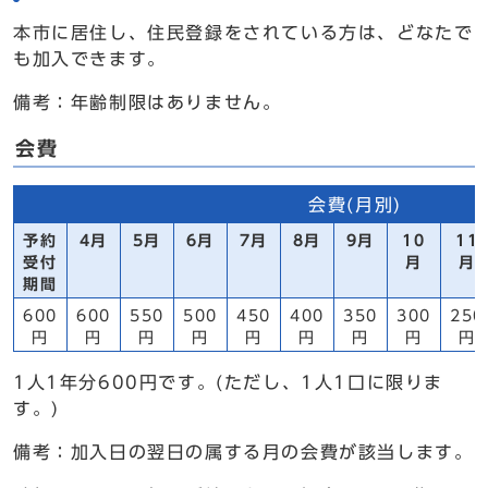
本市に居住し、住民登録をされている方は、どなたで
も加入できます。
備考：年齢制限はありません。
会費
会費(月別)
予約
4月
5月
6月
7月
8月
9月
10
11
受付
月
月
期間
600
600
550
500
450
400
350
300
250
円
円
円
円
円
円
円
円
円
1人1年分600円です。(ただし、1人1口に限りま
す。)
備考：加入日の翌日の属する月の会費が該当します。