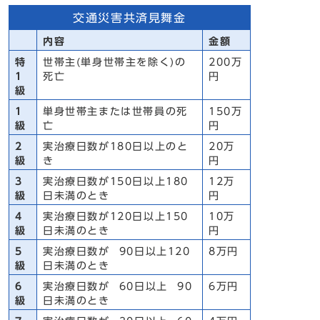
交通災害共済見舞金
内容
金額
特
世帯主(単身世帯主を除く)の
200万
1
死亡
円
級
1
単身世帯主または世帯員の死
150万
級
亡
円
2
実治療日数が180日以上のと
20万
級
き
円
3
実治療日数が150日以上180
12万
級
日未満のとき
円
4
実治療日数が120日以上150
10万
級
日未満のとき
円
5
実治療日数が 90日以上120
8万円
級
日未満のとき
6
実治療日数が 60日以上 90
6万円
級
日未満のとき