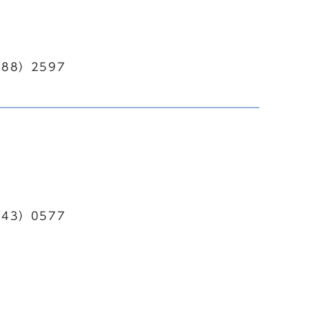
88）2597
43）0577