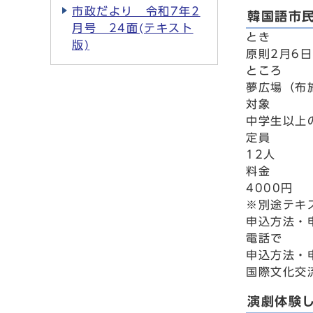
市政だより 令和7年2
韓国語市
月号 24面(テキスト
とき
版)
原則2月6日
ところ
夢広場（布
対象
中学生以上
定員
12人
料金
4000円
※別途テキ
申込方法・
電話で
申込方法・
国際文化交流
演劇体験