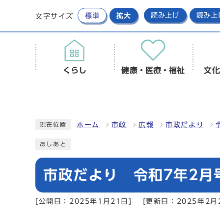
標準
拡大
読み上げ
読み上
文字サイズ
くらし
健康・医療・福祉
文化
ホーム
市政
広報
市政だより
現在位置
あしあと
市政だより 令和7年2月号
[公開日：2025年1月21日]
[更新日：2025年2月