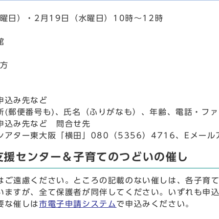
曜日）・2月19日（水曜日）10時～12時
館
の方
申込み先など
所(郵便番号も)、氏名（ふりがなも）、年齢、電話・フ
申込み先など 問合せ先
アター東大阪「横田」080（5356）4716、Eメールアドレス
支援センター＆子育てのつどいの催し
はご遠慮ください。ところの記載のない催しは、各子育
いますが、全て保護者が同伴してください。いずれも申
要な催しは
市電子申請システム
で申込みください。