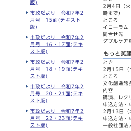
版)
2月4日（火
市政だより 令和7年2
時まで）
月号 15面(テキスト
ところ
版)
イコーラム
問合せ先
市政だより 令和7年2
ダブルケア東大
月号 16・17面(テキ
スト版)
もっと笑
市政だより 令和7年2
とき
月号 18・19面(テキ
2月15日（
スト版)
ところ
文化創造館
市政だより 令和7年2
内容
月号 20・21面(テキ
講演、レク
スト版)
申込方法・
市政だより 令和7年2
2月13日
月号 22・23面(テキ
申込方法・
スト版)
一般社団法人