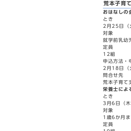
荒本子育
おはなしの
とき
2月25日（
対象
就学前乳幼
定員
12組
申込方法・
2月18日
問合せ先
荒本子育て支
栄養士によ
とき
3月6日（木
対象
1歳6か月
定員