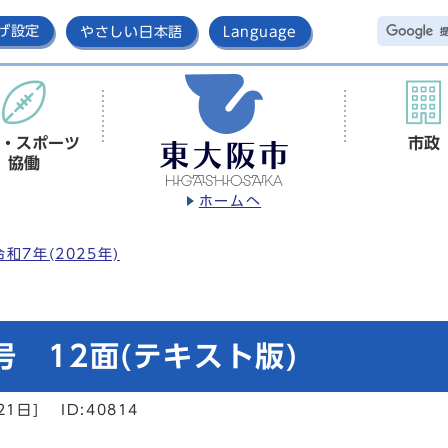
げ設定
やさしい日本語
Language
・スポーツ
市政
協働
ホームへ
令和7年(2025年)
 12面(テキスト版)
21日]
ID:40814