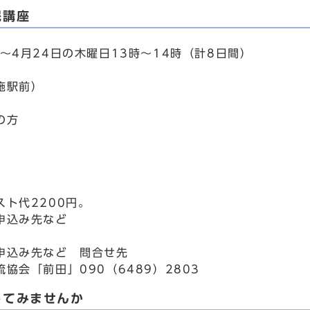
民講座
～4月24日の木曜日13時～14時（計8日間）
施駅前）
の方
スト代2200円。
申込み先など
申込み先など 問合せ先
協会「前田」090（6489）2803
してみませんか