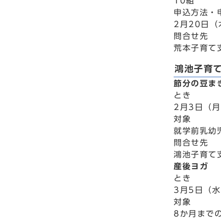
10組
申込方法・
2月20日
問合せ先
荒本子育て支
鴻池子育
節分の豆ま
とき
2月3日（月
対象
就学前乳幼
問合せ先
鴻池子育て支
産後ヨガ
とき
3月5日（水
対象
8か月まで