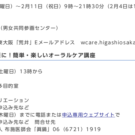
曜日）～2月11日（祝日）9時～21時30分（2月4日は
（男女共同参画センター）
阪「荒井」Eメールアドレス wcare.higashiosaka@
顔に！簡単・楽しいオーラルケア講座
土曜日）13時から
多目的室
リエーション
申込み先など
（木曜日）までに電話または
申込専用ウェブサイト
で
申込み先など 問合せ先
 布施医師会「眞鍋」06（6721）1919