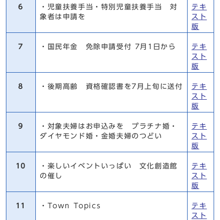
6
・児童扶養手当・特別児童扶養手当 対
テキ
象者は申請を
スト
版
7
・国民年金 免除申請受付 7月1日から
テキ
スト
版
8
・後期高齢 資格確認書を7月上旬に送付
テキ
スト
版
9
・対象夫婦はお申込みを プラチナ婚・
テキ
ダイヤモンド婚・金婚夫婦のつどい
スト
版
10
・楽しいイベントいっぱい 文化創造館
テキ
の催し
スト
版
11
・Town Topics
テキ
スト