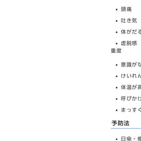
頭痛
吐き気
体がだ
虚脱感
重度
意識が
けいれ
体温が
呼びか
まっす
予防法
日傘・