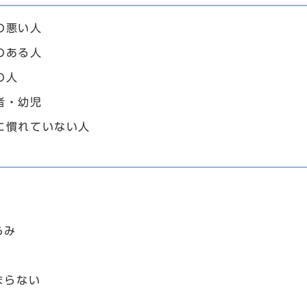
の悪い人
のある人
の人
者・幼児
に慣れていない人
らみ
まらない