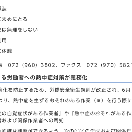
服装
こまめにとる
きは無理をしない
利用
に休憩
 072（960）3802、ファクス 072（970）582
ける労働者への熱中症対策が義務化
篤化を防止するため、労働安全衛生規則が改正され、6月
より、熱中症を生ずるおそれのある作業（※）を行う際
症の自覚症状がある作業者」や「熱中症のおそれがある作
備および関係作業者への周知
つ的確な判断ができるよう、次の①②の作成および関係作