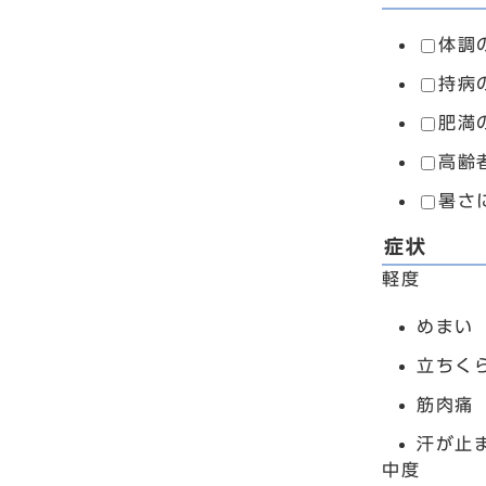
体調
持病
肥満
高齢
暑さ
症状
軽度
めまい
立ちく
筋肉痛
汗が止
中度