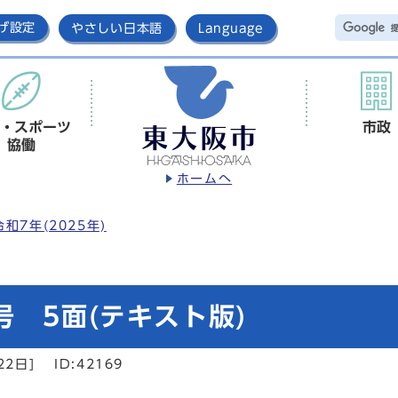
げ設定
やさしい日本語
Language
・スポーツ
市政
協働
ホームへ
令和7年(2025年)
号 5面(テキスト版)
22日]
ID:42169