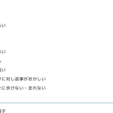
るい
ない
ん
高い
けに対し返事がおかしい
ぐに歩けない・走れない
帽子