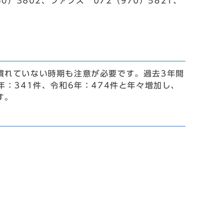
60）3802、ファクス 072（970）5821、
慣れていない時期も注意が必要です。過去3年間
年：341件、令和6年：474件と年々増加し、
す。