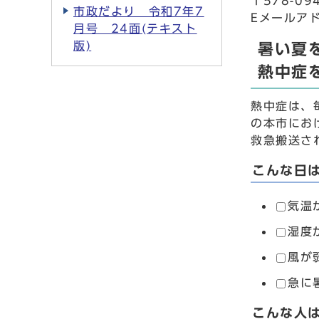
〒578-0
市政だより 令和7年7
Eメールアドレス
月号 24面(テキスト
版)
暑い夏
熱中症
熱中症は、
の本市にお
救急搬送さ
こんな日
気温
湿度
風が
急に
こんな人