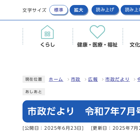
標準
拡大
読み上げ
読み上
文字サイズ
くらし
健康・医療・福祉
文化
ホーム
市政
広報
市政だより
現在位置
あしあと
市政だより 令和7年7月
[公開日：2025年6月23日]
[更新日：2025年7月