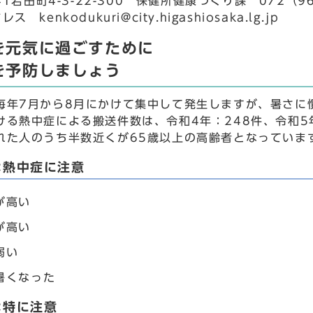
941岩田町4-3-22-300 保健所健康づくり課 072（9
 kenkodukuri@city.higashiosaka.lg.jp
を元気に過ごすために
を予防しましょう
毎年7月から8月にかけて集中して発生しますが、暑さに
ける熱中症による搬送件数は、令和4年：248件、令和5
れた人のうち半数近くが65歳以上の高齢者となっていま
は熱中症に注意
が高い
が高い
弱い
暑くなった
は特に注意