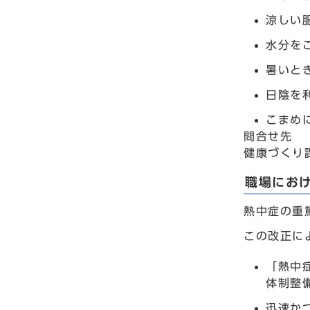
涼しい
水分を
暑いと
日陰を
こまめ
問合せ先
健康づくり課
職場にお
熱中症の重
この改正に
「熱中
体制整
迅速か