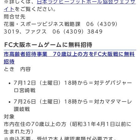
※詳しくは、
日本ラグビーフットボール協会ウェブサ
イト
をご覧ください。
問合せ先
花園・スポーツビジネス戦略課 06（4309）
3019、ファクス 06（4309）3849
FC大阪ホームゲームに無料招待
市高齢者招待事業 70歳以上の方をFC大阪戦に無料
招待
とき 内容
7月12日（土曜日）18時から＝対テゲバジャー
ロ宮崎戦
7月26日（土曜日）18時から＝対カマタマーレ
讃岐戦
対象
市内在住の70歳以上の方（昭和31年4月1日以前に
生まれた方）
※申込不要。受付で本人確認書類が必要です。