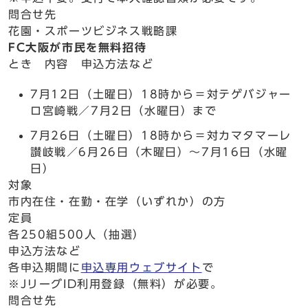
問合せ先
花園・スポーツビジネス戦略課
FC大阪が市民を無料招待
とき 内容 申込方法など
7月12日（土曜日）18時から＝対テゲバジャー
ロ宮崎戦／7月2日（水曜日）まで
7月26日（土曜日）18時から＝対カマタマーレ
讃岐戦／6月26日（木曜日）～7月16日（水曜
日）
対象
市内在住・在勤・在学（いずれか）の方
定員
各250組500人（抽選）
申込方法など
各申込期間に
申込専用ウェブサイト
で
※JリーグID利用登録（無料）が必要。
問合せ先