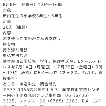
8月8日（金曜日）13時～16時
対象
市内在住の小学校3年生～6年生
定員
20人（抽選）
内容
木を使って本格派ゴム鉄砲作り
持ち物
持ち帰り用袋
申込方法など
基本事項と学校名、学年、保護者氏名、Eメールアド
レスを7月14日（月曜日）～7月25日（金曜日）9時
～17時（必着）にEメールで（ファクス、ハガキ、直
接も可）
ところ 申込み先 問合せ先
〒577-0065高井田中1-5-3 産業技術支援センタ
ー内少年少女発明クラブ事務局 06（6785）
3325、ファクス 06（6785）3363、Eメールア