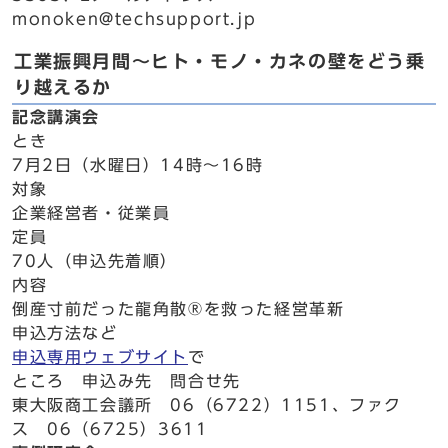
monoken@techsupport.jp
工業振興月間～ヒト・モノ・カネの壁をどう乗
り越えるか
記念講演会
とき
7月2日（水曜日）14時～16時
対象
企業経営者・従業員
定員
70人（申込先着順）
内容
倒産寸前だった龍角散®を救った経営革新
申込方法など
申込専用ウェブサイト
で
ところ 申込み先 問合せ先
東大阪商工会議所 06（6722）1151、ファク
ス 06（6725）3611