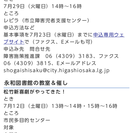
7月29日（火曜日）14時～16時
ところ
レピラ（市立障害児者支援センター）
申込方法など
基本事項を7月23日（水曜日）までに
申込専用ウェ
ブサイト
で（ファクス、Eメールも可）
申込み先 問合せ先
障害施策推進課 06（4309）3183、ファクス
06（4309）3815、Eメールアドレス
shogaishisaku@city.higashiosaka.lg.jp
永和図書館の教室＆催し
松竹新喜劇がやってきた！
とき
7月12日（土曜日）13時～14時・15時～16時
ところ
市民多目的センター
対象