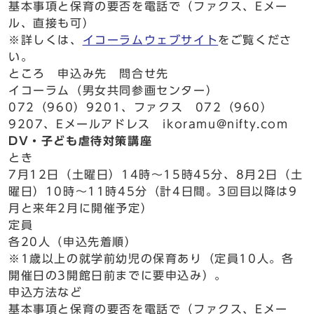
基本事項と保育の要否を電話で（ファクス、Eメー
ル、直接も可）
※詳しくは、
イコーラムウェブサイト
をご覧くださ
い。
ところ 申込み先 問合せ先
イコーラム（男女共同参画センター）
072（960）9201、ファクス 072（960）
9207、Eメールアドレス ikoramu@nifty.com
DV・子ども虐待対策講座
とき
7月12日（土曜日）14時～15時45分、8月2日（土
曜日）10時～11時45分（計4日間。3回目以降は9
月と来年2月に開催予定）
定員
各20人（申込先着順）
※1歳以上の就学前幼児の保育あり（定員10人。各
開催日の3開館日前までに要申込み）。
申込方法など
基本事項と保育の要否を電話で（ファクス、Eメー