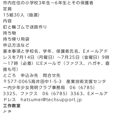
市内在住の小学校3年生～6年生とその保護者
定員
15組30人（抽選）
内容
釘と輪ゴムで迷路作り
持ち物
持ち帰り用袋
申込方法など
基本事項と学校名、学年、保護者氏名、Eメールアド
レスを7月14日（月曜日）～7月25日（金曜日）9時
～17時（必着）にEメールで（ファクス、ハガキ、直
接も可）
ところ 申込み先 問合せ先
〒577-0065高井田中1-5-3 産業技術支援センタ
ー内少年少女発明クラブ事務局 06（6785）
3325、ファクス 06（6785）3363、Eメールア
ドレス hatsumei@techsupport.jp
工作教室
とき