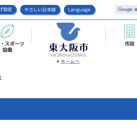
げ設定
やさしい日本語
Language
・スポーツ
市政
協働
ホームへ
険