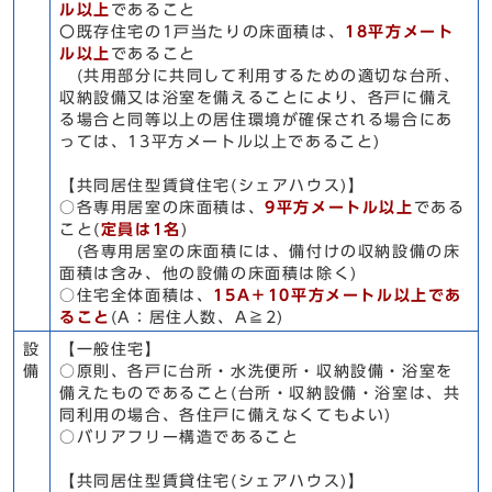
ル以上
であること
〇既存住宅の1戸当たりの床面積は、
18平方メート
ル以上
であること
(共用部分に共同して利用するための適切な台所、
収納設備又は浴室を備えることにより、各戸に備え
る場合と同等以上の居住環境が確保される場合にあ
っては、13平方メートル以上であること)
【共同居住型賃貸住宅(シェアハウス)】
○各専用居室の床面積は、
9平方メートル以上
である
こと(
定員は1名
)
(各専用居室の床面積には、備付けの収納設備の床
面積は含み、他の設備の床面積は除く)
○住宅全体面積は、
15A＋10平方メートル以上であ
ること
(A：居住人数、A≧2)
設
【一般住宅】
備
○原則、各戸に台所・水洗便所・収納設備・浴室を
備えたものであること(台所・収納設備・浴室は、共
同利用の場合、各住戸に備えなくてもよい)
○バリアフリー構造であること
【共同居住型賃貸住宅(シェアハウス)】