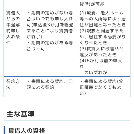
貸借)が可能
賃借人
・期間の定めがない場
(1)療養、老人ホーム
からの
合はいつでも申し入れ
等への入所等により居
中途解
可(申込後3か月を経過
住が困難となったとき
約申し
することにより賃貸借
(2)親族と同居するた
入れ条
が終了)
め、居住する必要がな
件
・期間の定めがある場
くなったとき
合は不可
(3)賃貸人に改善命令
違反があったとき
(4)6か月以前の申入
れ
のいずれか
契約方
・書面による契約、口
・書面による契約(公
法
頭による契約
正証書でなくてもよ
い)
主な基準
賃借人の資格