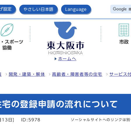
げ設定
やさしい日本語
Language
・スポーツ
市政
協働
ホームへ
画
開発・建築・解体
高齢者・障害者等の住宅
サービス
住宅の登録申請の流れについて
月13日]
ID:5978
ソーシャルサイトへのリンクは別