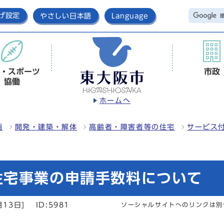
げ設定
やさしい日本語
Language
・スポーツ
市政
協働
ホームへ
画
開発・建築・解体
高齢者・障害者等の住宅
サービス
住宅事業の申請手数料について
月13日]
ID:5981
ソーシャルサイトへのリンクは別