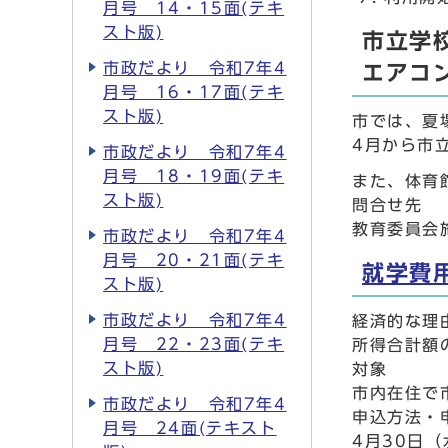
月号 14・15面(テキ
スト版)
市立学
市政だより 令和7年4
エアコ
月号 16・17面(テキ
スト版)
市では、夏
4月から市
市政だより 令和7年4
月号 18・19面(テキ
また、体育
スト版)
問合せ先
教育委員会施
市政だより 令和7年4
月号 20・21面(テキ
就学費
スト版)
市政だより 令和7年4
経済的な理
月号 22・23面(テキ
所得合計額
スト版)
対象
市内在住で
市政だより 令和7年4
申込方法・
月号 24面(テキスト
4月30日