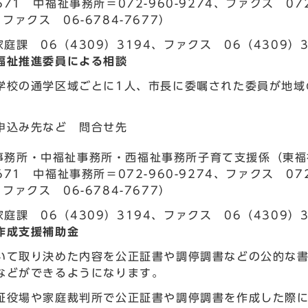
6671 中福祉事務所＝072-960-9274、ファクス 072
、ファクス 06-6784-7677）
庭課 06（4309）3194、ファクス 06（4309）3
福祉推進委員による相談
学校の通学区域ごとに1人、市長に委嘱された委員が地域
申込み先など 問合せ先
務所・中福祉事務所・西福祉事務所子育て支援係（東福祉事務
6671 中福祉事務所＝072-960-9274、ファクス 072
、ファクス 06-6784-7677）
庭課 06（4309）3194、ファクス 06（4309）3
作成支援補助金
いて取り決めた内容を公正証書や調停調書などの公的な
などができるようになります。
証役場や家庭裁判所で公正証書や調停調書を作成した際に