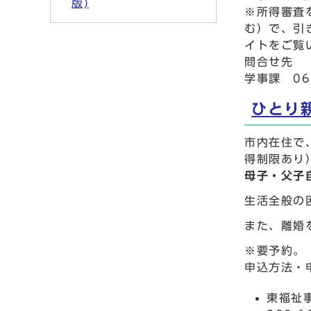
版)
※所得審査
む）で、引
イトをご覧
問合せ先
学事課 06
ひとり
市内在住で
得制限あり
母子・父子
生活全般の
また、離婚
※要予約。
申込方法・
東福祉事