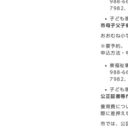
988-
7982
子ども家
市母子父子
おおむね小
※要予約。
申込方法・
東福祉事
988-
7982
子ども家
公正証書等
養育費につ
際に差押え
市では、公