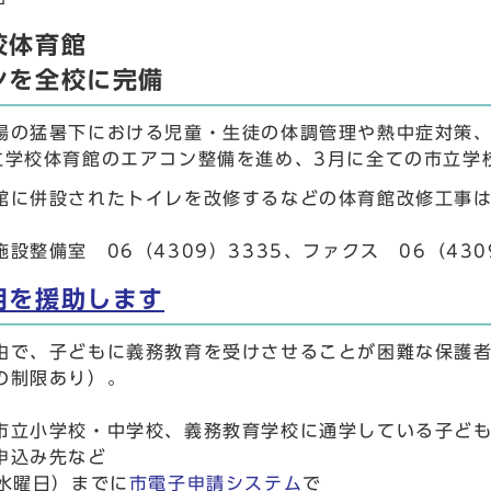
校体育館
ンを全校に完備
場の猛暑下における児童・生徒の体調管理や熱中症対策、
立学校体育館のエアコン整備を進め、3月に全ての市立学
館に併設されたトイレを改修するなどの体育館改修工事は
設整備室 06（4309）3335、ファクス 06（430
用を援助します
由で、子どもに義務教育を受けさせることが困難な保護
の制限あり）。
市立小学校・中学校、義務教育学校に通学している子ど
申込み先など
（水曜日）までに
市電子申請システム
で