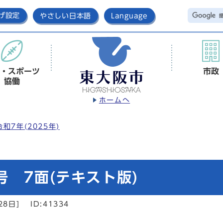
げ設定
やさしい日本語
Language
・スポーツ
市政
協働
ホームへ
令和7年(2025年)
号 7面(テキスト版)
28日]
ID:41334