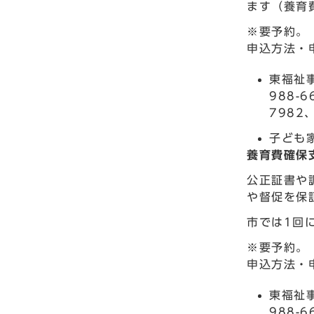
ます（養育
※要予約。
申込方法・
東福祉事
988-
7982
子ども家
養育費確保
公正証書や
や督促を保
市では1回
※要予約。
申込方法・
東福祉事
988-