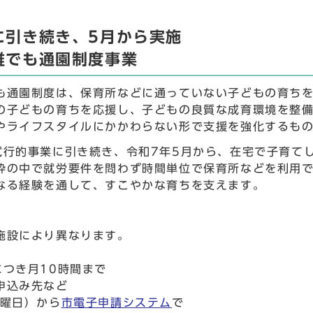
に引き続き、5月から実施
誰でも通園制度事業
も通園制度は、保育所などに通っていない子どもの育ち
の子どもの育ちを応援し、子どもの良質な成育環境を整
やライフスタイルにかかわらない形で支援を強化するも
試行的事業に引き続き、令和7年5月から、在宅で子育て
枠の中で就労要件を問わず時間単位で保育所などを利用
なる経験を通して、すこやかな育ちを支えます。
施設により異なります。
につき月10時間まで
申込み先など
火曜日）から
市電子申請システム
で