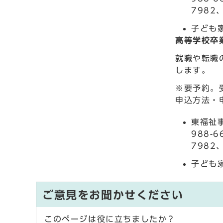
7982
子ども家
高等学校卒
就職や転職
します。
※要予約。
申込方法・
東福祉事
988-
7982
子ども家
ご意見をお聞かせください
このページは役に立ちましたか？