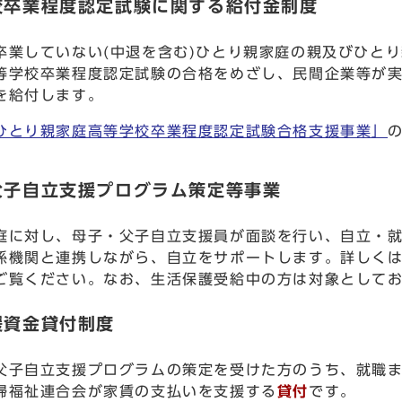
校卒業程度認定試験に関する給付金制度
卒業していない(中退を含む)ひとり親家庭の親及びひと
等学校卒業程度認定試験の合格をめざし、民間企業等が
を給付します。
ひとり親家庭高等学校卒業程度認定試験合格支援事業」
父子自立支援プログラム策定等事業
庭に対し、母子・父子自立支援員が面談を行い、自立・
係機関と連携しながら、自立をサポートします。詳しく
ご覧ください。なお、生活保護受給中の方は対象として
援資金貸付制度
父子自立支援プログラムの策定を受けた方のうち、就職
婦福祉連合会が家賃の支払いを支援する
貸付
です。