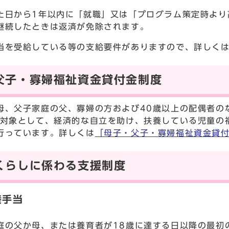
た日から1年以内に「就職」又は「プログラム策定時より
継続したときは返済が免除されます。
当を受給している等の支給要件がありますので、詳しく
父子・寡婦福祉資金貸付金制度
母、父子家庭の父、寡婦の方および40歳以上の配偶者の
を対象として、経済的な自立を助け、扶養している児童の
行っています。詳しくは
「母子・父子・寡婦福祉資金貸
くらしに係わる支援制度
養手当
庭の父か母、または養育者が18歳に達する日以降の最初の