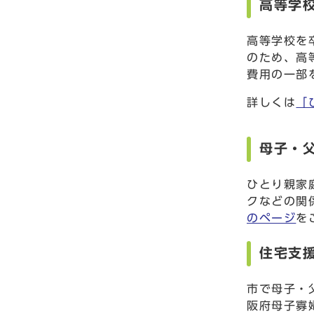
高等学
高等学校を
のため、高
費用の一部
詳しくは
「
母子・
ひとり親家
クなどの関
のページ
を
住宅支
市で母子・
阪府母子寡