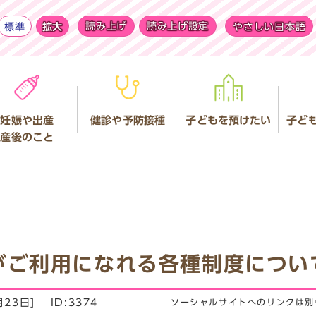
標準
拡大
読み上げ
読み上げ設定
やさしい日本語
妊娠や出産
健診や予防接種
子どもを預けたい
子ど
産後のこと
がご利用になれる各種制度につい
月23日]
ID:3374
ソーシャルサイトへのリンクは別