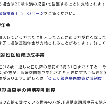
る場合は20歳未満の児童)を監護するときに支給されま
児童扶養手当」のページ
をご覧ください。
礎年金
加入している方または加入したことがある方が亡くなっ
は子に遺族基礎年金が支給されることがあります。詳し
親家庭医療費助成事業
庭(18歳に達した日以降の最初の3月31日までの子と、
者)の方が、医療機関等で受診されたときに支払う保険診
限があります。詳しくは
「ひとり親家庭医療費助成制度
勤定期乗車券の特別割引制度
当の支給を受けている世帯の方がJR通勤定期乗車券を購入