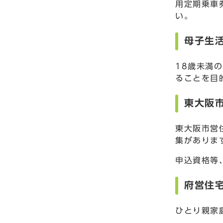
用定期乗車
い。
母子生
18歳未満
ることを目
東大阪
東大阪市営
集がありま
申込資格等
府営住
ひとり親家