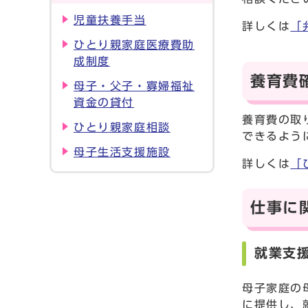
児童扶養手当
詳しくは
「
ひとり親家庭医療費助
成制度
養育費
母子・父子・寡婦福祉
資金の貸付
養育費の取
ひとり親家庭相談
できるよう
母子生活支援施設
詳しくは
「
仕事に
就業支
母子家庭の
に提供し、