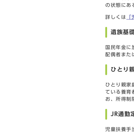
の状態にあ
詳しくは
「
遺族基
国民年金に
配偶者また
ひとり
ひとり親家
ている養育
お、所得制
JR通
児童扶養手