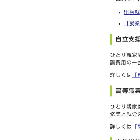
出張
【就
自立支
ひとり親家
講費用の一
詳しくは
「
高等職
ひとり親家
修業と就労
詳しくは
「