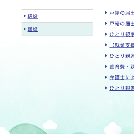
戸籍の届出
結婚
戸籍の届
離婚
ひとり親
【就業支
ひとり親
養育費・
弁護士に
ひとり親