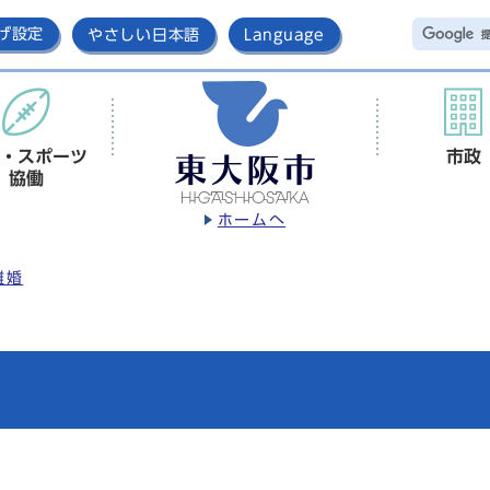
げ設定
やさしい日本語
Language
・スポーツ
市政
協働
ホームへ
離婚