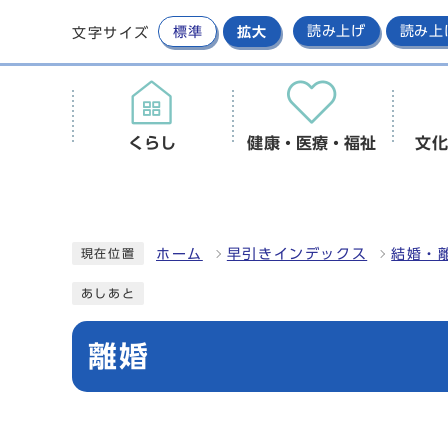
標準
拡大
読み上げ
読み上
文字サイズ
くらし
健康・医療・福祉
文化
ホーム
早引きインデックス
結婚・
現在位置
あしあと
離婚