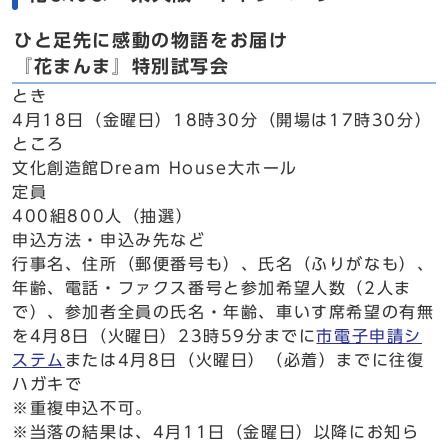
ひと足先に感動の物語をお届け
『花まんま』特別試写会
とき
4月18日（金曜日）18時30分（開場は17時30分）
ところ
文化創造館Dream House大ホール
定員
400組800人（抽選）
申込方法・申込み先など
行事名、住所（郵便番号も）、氏名（ふりがなも）、
年齢、電話・ファクス番号と参加希望人数（2人ま
で）、参加者全員の氏名・年齢、車いす席希望の有無
を4月8日（火曜日）23時59分までに
市電子申請シ
ステム
または4月8日（火曜日）（必着）までに往復
ハガキで
※重複申込不可。
※当落の結果は、4月11日（金曜日）以降にお知ら