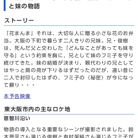
と妹の物語
ストーリー
「花まんま」それは、大切な人に贈る小さな花のお弁
当。大阪の下町で暮らす二人きりの兄妹。兄・俊樹
は、死んだ父と交わした「どんなことがあっても妹を
守る」という約束を胸に、兄として妹のフミ子を守り
続けてきた。妹の結婚が決まり、親代わりの兄として
はやっと肩の荷が下りるはずだったのだが、遠い昔に
二人で封印したはずの、フミ子の〈秘密〉が今になっ
て蘇り・・・
本予告映像
東大阪市内の主なロケ地
恩智川沿い
物語の導入となる重要なシーンが撮影されました。鈴
木亮平さん演じる俊樹と有村架純さん演じるフミ子が