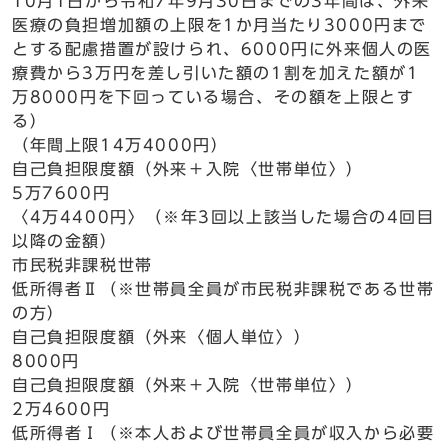
10月1日から令和7年9月30日までの3年間は、外来
医療の負担増加額の上限を1か月当たり3000円まで
とする配慮措置が設けられ、6000円に外来個人の医
療費から3万円を差し引いた額の1割を加えた額が1
万8000円を下回っている場合、その額を上限とす
る）
（年間上限14万4000円）
自己負担限度額（外来＋入院〈世帯単位〉）
5万7600円
〈4万4400円〉（※年3回以上該当した場合の4回目
以降の金額）
市民税非課税世帯
低所得者Ⅱ（※世帯員全員が市民税非課税である世帯
の方）
自己負担限度額（外来〈個人単位〉）
8000円
自己負担限度額（外来＋入院〈世帯単位〉）
2万4600円
低所得者Ⅰ（※本人および世帯員全員が収入から必要