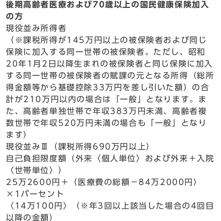
後期高齢者医療および70歳以上の国民健康保険加入
の方
現役並み所得者
（※課税所得が145万円以上の被保険者および同じ
保険に加入する同一世帯の被保険者。ただし、昭和
20年1月2日以降生まれの被保険者と同じ保険に加入
する同一世帯の被保険者の賦課の元となる所得（総所
得金額等から基礎控除33万円を差し引いた額）の合
計が210万円以内の場合は「一般」となります。ま
た、高齢者単独世帯で年収383万円未満、高齢者複
数世帯で年収520万円未満の場合も「一般」となり
ます）
現役並みⅢ（課税所得690万円以上）
自己負担限度額（外来〈個人単位〉および外来＋入院
〈世帯単位〉）
25万2600円＋（医療費の総額−84万2000円）
×1パーセント
〈14万100円〉（※年3回以上該当した場合の4回目
以降の金額）