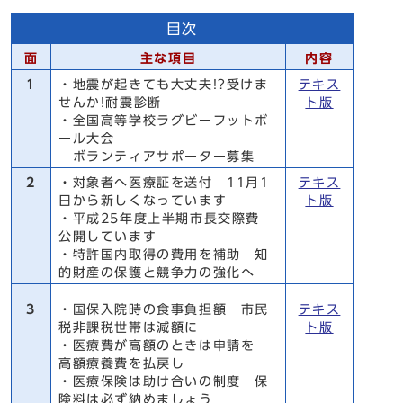
目次
面
主な項目
内容
1
・地震が起きても大丈夫!?受けま
テキス
せんか!耐震診断
ト版
・全国高等学校ラグビーフットボ
ール大会
ボランティアサポーター募集
2
・対象者へ医療証を送付 11月1
テキス
日から新しくなっています
ト版
・平成25年度上半期市長交際費
公開しています
・特許国内取得の費用を補助 知
的財産の保護と競争力の強化へ
3
・国保入院時の食事負担額 市民
テキス
税非課税世帯は減額に
ト版
・医療費が高額のときは申請を
高額療養費を払戻し
・医療保険は助け合いの制度 保
険料は必ず納めましょう