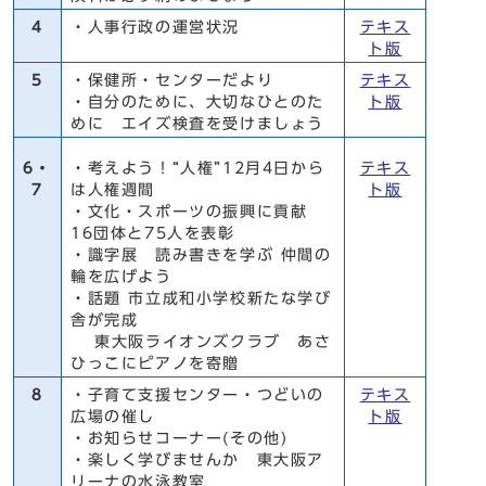
4
・人事行政の運営状況
テキス
ト版
5
・保健所・センターだより
テキス
・自分のために、大切なひとのた
ト版
めに エイズ検査を受けましょう
6・
・考えよう！“人権”12月4日から
テキス
7
は人権週間
ト版
・文化・スポーツの振興に貢献
16団体と75人を表彰
・識字展 読み書きを学ぶ 仲間の
輪を広げよう
・話題 市立成和小学校新たな学び
舎が完成
東大阪ライオンズクラブ あさ
ひっこにピアノを寄贈
8
・子育て支援センター・つどいの
テキス
広場の催し
ト版
・お知らせコーナー(その他)
・楽しく学びませんか 東大阪ア
リーナの水泳教室