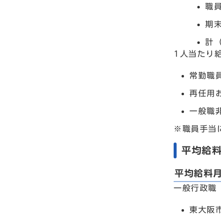
職員
期末
計（
1人当たり
常勤職員
再任用
一般職
※職員手当
平均給料
平均給料
一般行政職
東大阪市