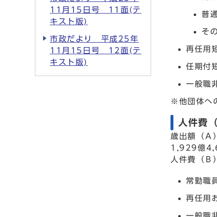
11月15日号 11面(テ
普
キスト版)
そ
市政だより 平成25年
再任用
11月15日号 12面(テ
キスト版)
任期付
一般職
※他団体へ
人件費（
歳出額（Ａ
1,929億4
人件費（Ｂ
常勤職員
再任用お
一般職非