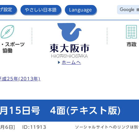
げ設定
やさしい日本語
Language
・スポーツ
市政
協働
ホームへ
平成25年(2013年)
月15日号 4面(テキスト版)
2月6日]
ID:11913
ソーシャルサイトへのリンクは別