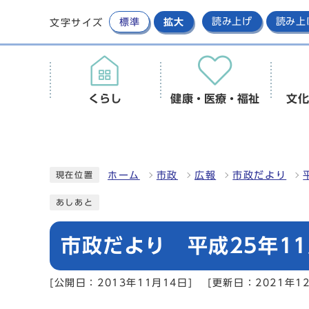
標準
拡大
読み上げ
読み上
文字サイズ
くらし
健康・医療・福祉
文化
ホーム
市政
広報
市政だより
現在位置
あしあと
市政だより 平成25年11
[公開日：2013年11月14日]
[更新日：2021年1